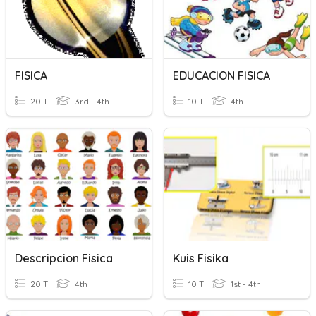
FISICA
EDUCACION FISICA
20 T
3rd - 4th
10 T
4th
Descripcion Fisica
Kuis Fisika
20 T
4th
10 T
1st - 4th