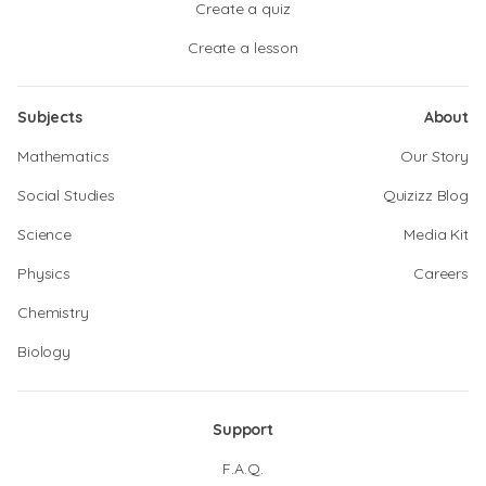
Create a quiz
Create a lesson
Subjects
About
Mathematics
Our Story
Social Studies
Quizizz Blog
Science
Media Kit
Physics
Careers
Chemistry
Biology
Support
F.A.Q.