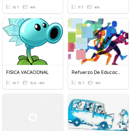
10 T
4th
11 T
4th
FISICA VACACIONAL
Refuerzo De Educacion Fisica
10 T
3rd - 4th
15 T
4th