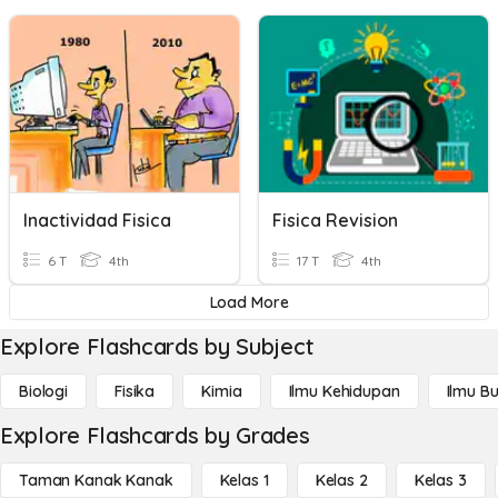
Inactividad Fisica
Fisica Revision
6 T
4th
17 T
4th
Load More
Explore Flashcards by Subject
Biologi
Fisika
Kimia
Ilmu Kehidupan
Ilmu B
Explore Flashcards by Grades
Taman Kanak Kanak
Kelas 1
Kelas 2
Kelas 3