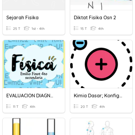
Sejarah Fisika
Diktat Fisika Osn 2
25 T
1st - 4th
15 T
4th
EVALUACION DIAGNOSTICA FISICA
Kimia Dasar; Konfigurasi Elektron Dan Bilangan Kuantum Utama
11 T
4th
20 T
4th