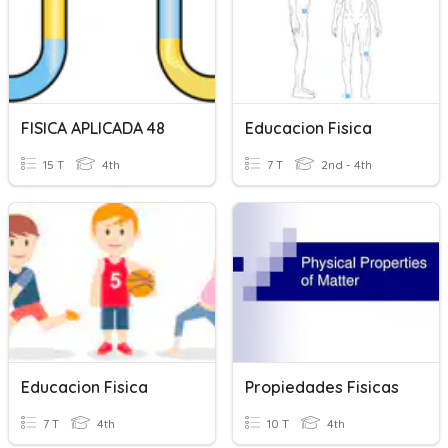
FISICA APLICADA 48
Educacion Fisica
15 T
4th
7 T
2nd - 4th
Educacion Fisica
Propiedades Fisicas
7 T
4th
10 T
4th