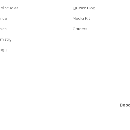
al Studies
Quizizz Blog
ence
Media Kit
sics
Careers
mistry
logy
Dapa