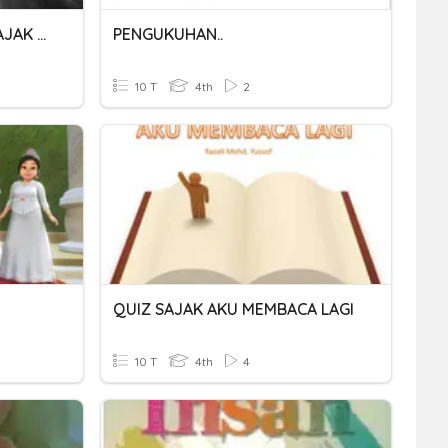
KOMSAS TINGKATAN 4 - SAJAK GELANGGANG
PENGUKUHAN..
10 T
4th
2
QUIZ SAJAK AKU MEMBACA LAGI
10 T
4th
4