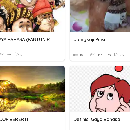
KUIZ GAYA BAHASA (PANTUN RESAM HIDUP MANUSIA)
Ulangkaji Puisi
4th
5
10 T
4th - 5th
26
IDUP BERERTI
Definisi Gaya Bahasa