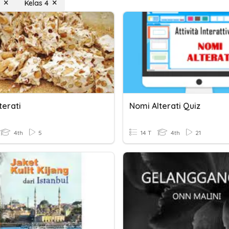
Kelas 4
terati
Nomi Alterati Quiz
4th
5
14 T
4th
21