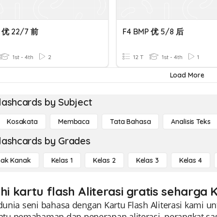
 优 22/7 前
F4 BMP 优 5/8 后
1st - 4th
2
12 T
1st - 4th
1
Load More
lashcards by Subject
Kosakata
Membaca
Tata Bahasa
Analisis Teks
lashcards by Grades
ak Kanak
Kelas 1
Kelas 2
Kelas 3
Kelas 4
hi kartu flash Aliterasi gratis seharga 
 dunia seni bahasa dengan Kartu Flash Aliterasi kami un
u pemahaman dan penerapan aliterasi, perangkat sas