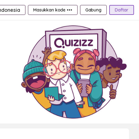
ndonesia
Masukkan kode •••
Gabung
Daftar