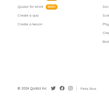
Quizizz for Work
Soci
BARU
Create a quiz
Sci
Create a lesson
Phy
Che
Bio
© 2026 Quizizz Inc.
Peta Situs