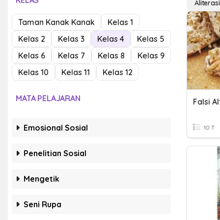
KELAS
Aliterasi
Taman Kanak Kanak
Kelas 1
Kelas 2
Kelas 3
Kelas 4
Kelas 5
Kelas 6
Kelas 7
Kelas 8
Kelas 9
Kelas 10
Kelas 11
Kelas 12
MATA PELAJARAN
Falsi Al
Emosional Sosial
10 T
Penelitian Sosial
Mengetik
Seni Rupa