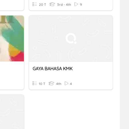
20 T
3rd - 4th
9
GAYA BAHASA KMK
10 T
4th
4