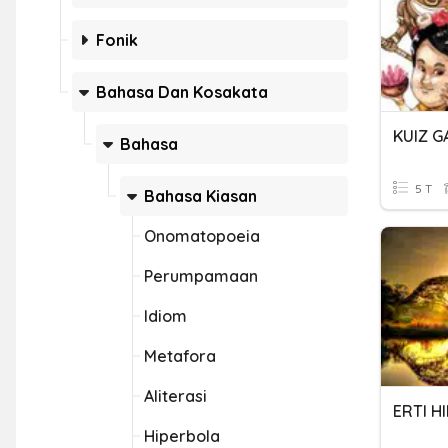
Fonik
Bahasa Dan Kosakata
Bahasa
5 T
Bahasa Kiasan
Onomatopoeia
Perumpamaan
Idiom
Metafora
Aliterasi
ERTI H
Hiperbola