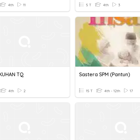
4th
11
5 T
4th
3
KUHAN TQ
Sastera SPM (Pantun)
4th
2
15 T
4th - 12th
17