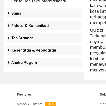
Cerita Dan Teks Informasional
kata ya
kosa ka
Sains
terhadap
mempelaj
Pidato & Komunikasi
Quizizz,
Terkena
Tes Standar
daya yan
membuat
Kesehatan & Kebugaran
pengala
lebih pe
Aneka Ragam
menawar
menyena
Features
Sub
School & District
Mat
BARU