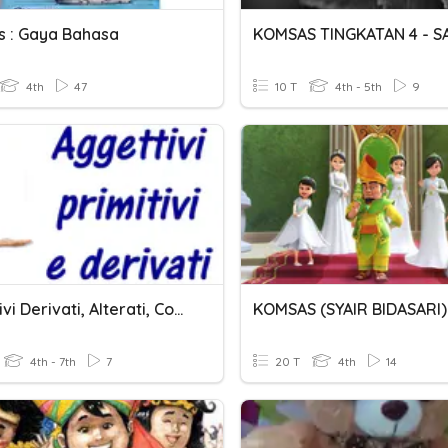
 : Gaya Bahasa
4th
47
10 T
4th - 5th
9
Aggettivi Derivati, Alterati, Composti
KOMSAS (SYAIR BIDASARI)
4th - 7th
7
20 T
4th
14