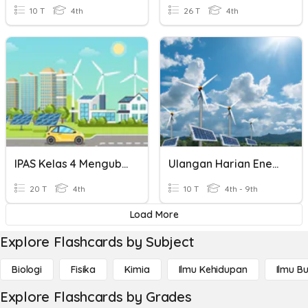
10 T
4th
26 T
4th
IPAS Kelas 4 Mengubah Bentuk Energi
Ulangan Harian Energi Potensial, Kinetik, Dan Mekanik
20 T
4th
10 T
4th - 9th
Load More
Explore Flashcards by Subject
Biologi
Fisika
Kimia
Ilmu Kehidupan
Ilmu B
Explore Flashcards by Grades