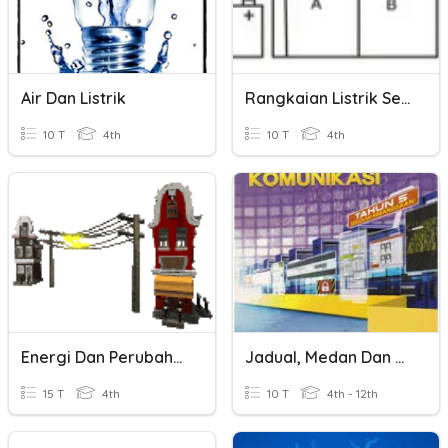
Air Dan Listrik
Rangkaian Listrik Sei Dan Paralel
10 T
4th
10 T
4th
Energi Dan Perubahan Bentuk Energi Listrik
Jadual, Medan Dan Jenis Data
15 T
4th
10 T
4th - 12th