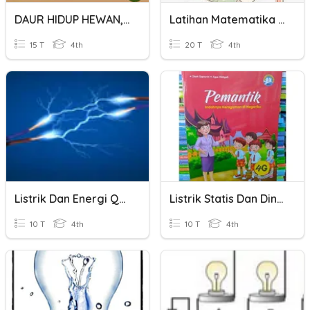
DAUR HIDUP HEWAN, LISTRIK DINAMIS DAN STATIS
Latihan Matematika (Mean, Median, Dan Modus)
15 T
4th
20 T
4th
Listrik Dan Energi Quiz
Listrik Statis Dan Dinamis
10 T
4th
10 T
4th