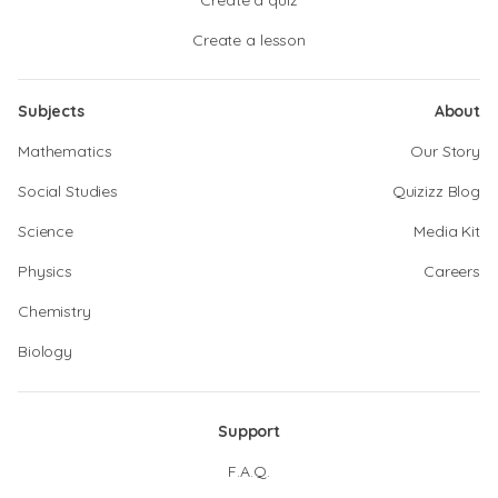
Create a quiz
Create a lesson
Subjects
About
Mathematics
Our Story
Social Studies
Quizizz Blog
Science
Media Kit
Physics
Careers
Chemistry
Biology
Support
F.A.Q.