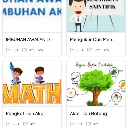
IMBUHAN AWALAN DAN AKHIRAN 5AS
Mengukur Dan Menggunakan Nombor
10 T
4th - 6th
20 T
2nd - 4th
Pangkat Dan Akar
Akar Dan Batang
20 T
4th
10 T
4th