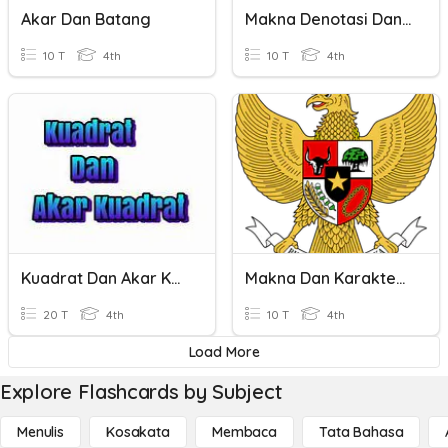
Akar Dan Batang
Makna Denotasi Dan Konotasi
10 T
4th
10 T
4th
Kuadrat Dan Akar Kuadrat
Makna Dan Karakteristik NKRI
20 T
4th
10 T
4th
Load More
Explore Flashcards by Subject
Menulis
Kosakata
Membaca
Tata Bahasa