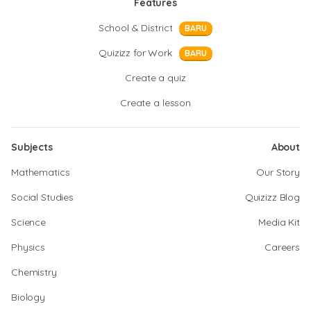
Features
School & District
BARU
Quizizz for Work
BARU
Create a quiz
Create a lesson
Subjects
About
Mathematics
Our Story
Social Studies
Quizizz Blog
Science
Media Kit
Physics
Careers
Chemistry
Biology