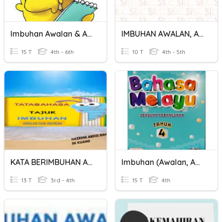
Imbuhan Awalan & Akhiran
IMBUHAN AWALAN, AKHIRAN DAN APITAN
15 T
4th - 6th
10 T
4th - 5th
KATA BERIMBUHAN AWALAN DAN AKHIRAN - Cikgu Hazrene
Imbuhan (awalan, Apitan & Akhiran)
13 T
3rd - 4th
15 T
4th