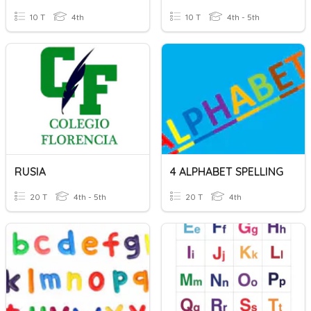
10 T
4th
10 T
4th - 5th
RUSIA
4 ALPHABET SPELLING
20 T
4th - 5th
20 T
4th