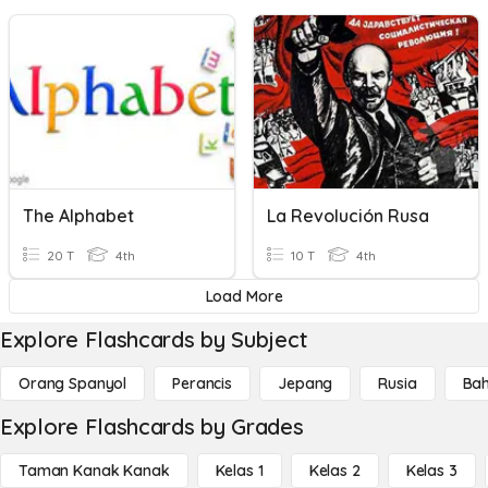
The Alphabet
La Revolución Rusa
20 T
4th
10 T
4th
Load More
Explore Flashcards by Subject
Orang Spanyol
Perancis
Jepang
Rusia
Bah
Explore Flashcards by Grades
Taman Kanak Kanak
Kelas 1
Kelas 2
Kelas 3