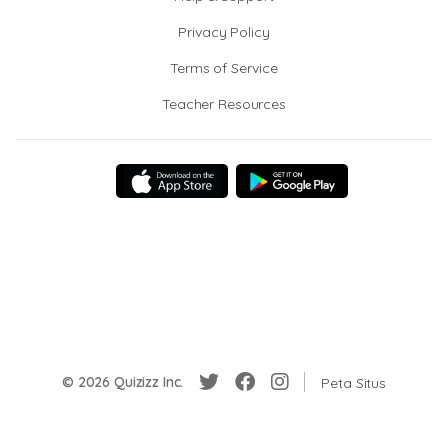
Privacy Policy
Terms of Service
Teacher Resources
© 2026 Quizizz Inc.
Peta Situs