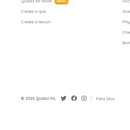
Quizizz for Work
Soci
BARU
Create a quiz
Sci
Create a lesson
Phy
Che
Bio
© 2026 Quizizz Inc.
Peta Situs