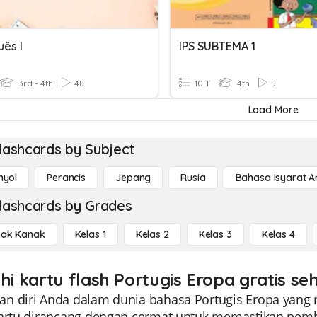
uês I
IPS SUBTEMA 1
3rd - 4th
48
10 T
4th
5
Load More
lashcards by Subject
nyol
Perancis
Jepang
Rusia
Bahasa Isyarat 
lashcards by Grades
ak Kanak
Kelas 1
Kelas 2
Kelas 3
Kelas 4
ahi kartu flash Portugis Eropa gratis se
n diri Anda dalam dunia bahasa Portugis Eropa yang m
kartu dirancang dengan cermat untuk memastikan pembe