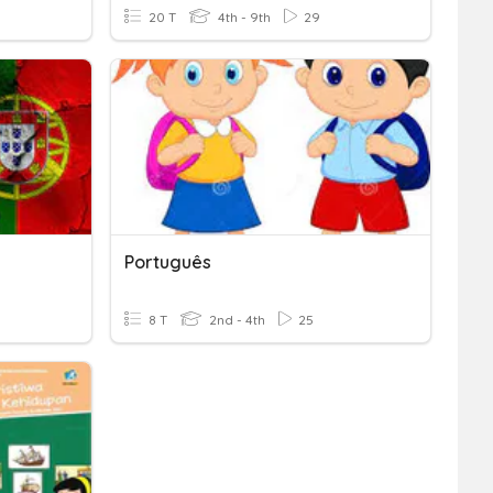
20 T
4th - 9th
29
Português
8 T
2nd - 4th
25