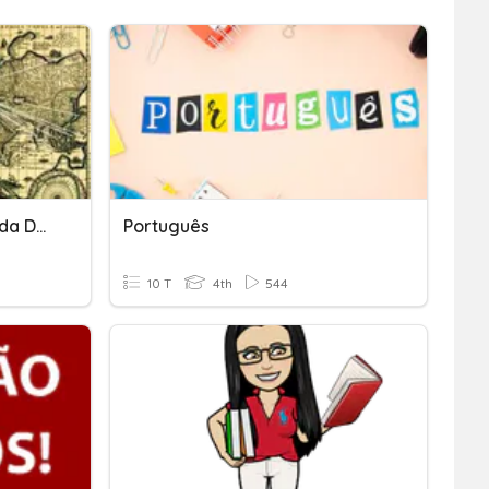
Penjajahan Bangsa Belanda Dan Eropa
Português
10 T
4th
544