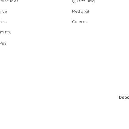
al Studies
Quizizz Blog
ence
Media Kit
sics
Careers
mistry
logy
Dapa