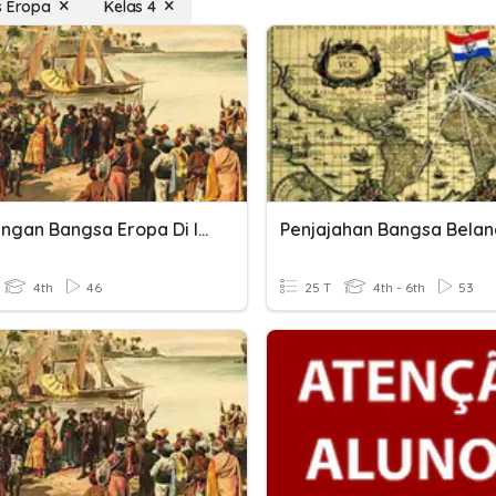
s Eropa
Kelas 4
Kedatangan Bangsa Eropa Di Indonesia
4th
46
25 T
4th - 6th
53