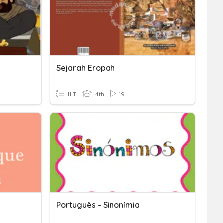
Sejarah Eropah
11 T
4th
19
Português - Sinonímia