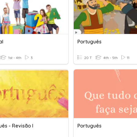
al
Português
1st - 4th
3
20 T
4th - 5th
11
ês - Revisão I
Português