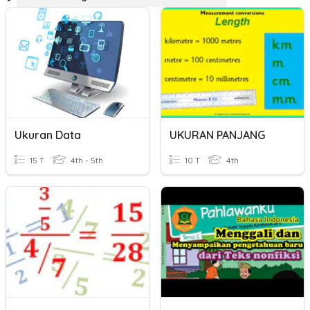
Ukuran Data
UKURAN PANJANG
15 T
4th - 5th
10 T
4th