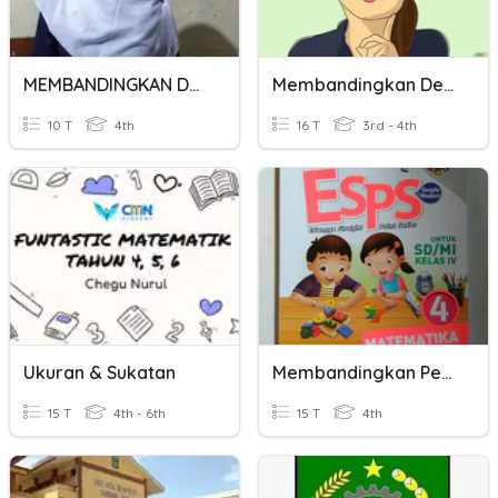
MEMBANDINGKAN DUA TEKS NONFIKSI - KELAS 4
Membandingkan Desimal
10 T
4th
16 T
3rd - 4th
Ukuran & Sukatan
Membandingkan Pecahan
15 T
4th - 6th
15 T
4th