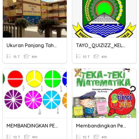
Ukuran Panjang Tahun 4
TAYO_QUIZIZZ_KELAS 4 MEMBANDINGKAN PECAHAN
15 T
4th
10 T
4th
MEMBANDINGKAN PECAHAN
Membandingkan Pecahan
10 T
4th
10 T
4th