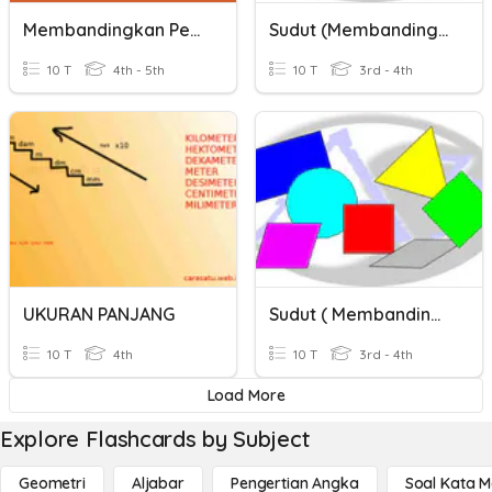
Membandingkan Pecahan
Sudut (Membandingkan Sudut)
10 T
4th - 5th
10 T
3rd - 4th
UKURAN PANJANG
Sudut ( Membandingkan Sudut )
10 T
4th
10 T
3rd - 4th
Load More
Explore Flashcards by Subject
Geometri
Aljabar
Pengertian Angka
Soal Kata 