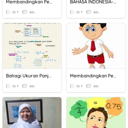
Membandingkan Pecahan
BAHASA INDONESIA-Membandingkan Dua Teks Nonfiksi
10 T
4th
10 T
4th
Bahagi Ukuran Panjang
Membandingkan Pecahan
10 T
4th
10 T
4th