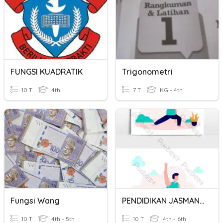
FUNGSI KUADRATIK
Trigonometri
10 T
4th
7 T
KG - 4th
Fungsi Wang
PENDIDIKAN JASMANI TAHUN 4 (Dunia Terbalik)
10 T
4th - 5th
10 T
4th - 6th