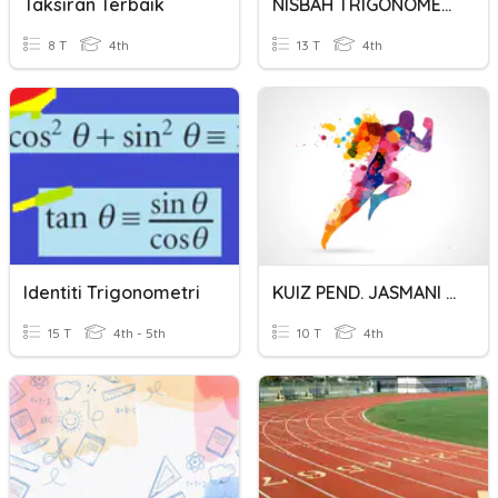
Taksiran Terbaik
NISBAH TRIGONOMETRI
8 T
4th
13 T
4th
Identiti Trigonometri
KUIZ PEND. JASMANI THN 4 (DUNIA TERBALIK)
15 T
4th - 5th
10 T
4th