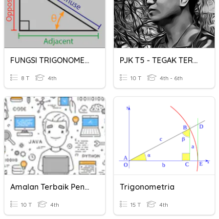
FUNGSI TRIGONOMETRI
PJK T5 - TEGAK TERBALIK
8 T
4th
10 T
4th - 6th
Amalan Terbaik Pengaturcaraan
Trigonometria
10 T
4th
15 T
4th