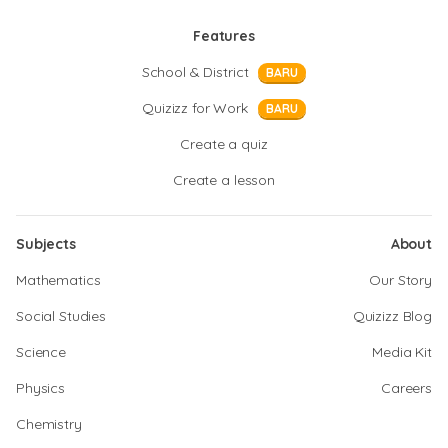
Features
School & District
BARU
Quizizz for Work
BARU
Create a quiz
Create a lesson
Subjects
About
Mathematics
Our Story
Social Studies
Quizizz Blog
Science
Media Kit
Physics
Careers
Chemistry