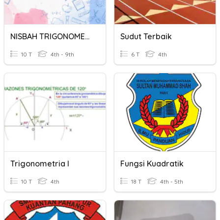
NISBAH TRIGONOMETRI
Sudut Terbaik
10 T
4th - 9th
6 T
4th
Trigonometria I
Fungsi Kuadratik
10 T
4th
18 T
4th - 5th