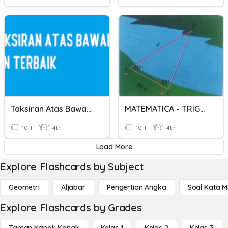
Taksiran Atas Bawah Dan Terbaik
MATEMATICA - TRIGONOMETRIA
10 T
4th
10 T
4th
Load More
Explore Flashcards by Subject
Geometri
Aljabar
Pengertian Angka
Soal Kata 
Explore Flashcards by Grades