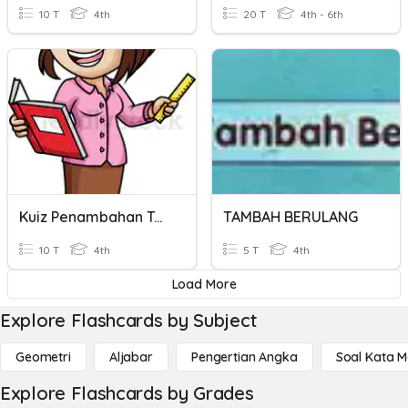
10 T
4th
20 T
4th - 6th
Kuiz Penambahan Tahun 4 2021
TAMBAH BERULANG
10 T
4th
5 T
4th
Load More
Explore Flashcards by Subject
Geometri
Aljabar
Pengertian Angka
Soal Kata 
Explore Flashcards by Grades