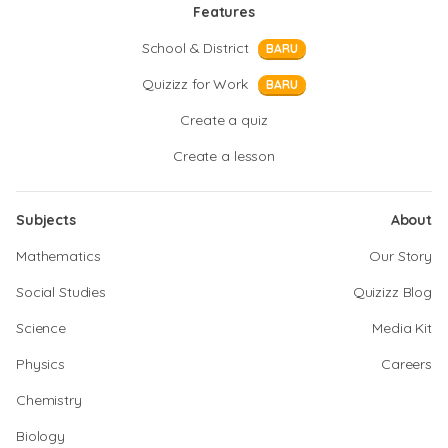
Features
School & District
BARU
Quizizz for Work
BARU
Create a quiz
Create a lesson
Subjects
About
Mathematics
Our Story
Social Studies
Quizizz Blog
Science
Media Kit
Physics
Careers
Chemistry
Biology