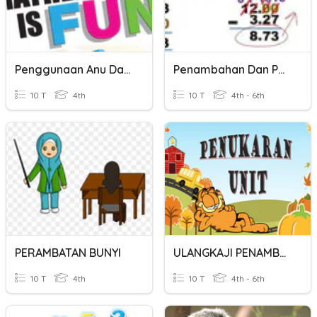
Penggunaan Anu Dalam Penambahan.
Penambahan Dan Penolakan Perpuluhan
10 T
4th
10 T
4th - 6th
PERAMBATAN BUNYI
ULANGKAJI PENAMBAHAN & PENOLAKAN PENUKARAN UNIT
10 T
4th
10 T
4th - 6th