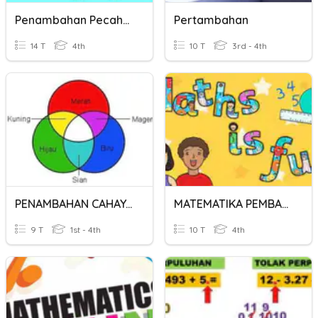
Penambahan Pecahan
Pertambahan
14 T
4th
10 T
3rd - 4th
PENAMBAHAN CAHAYA BERWARNA
MATEMATIKA PEMBAGIAN SEBAGAI PENGURANGAN BERULANG
9 T
1st - 4th
10 T
4th