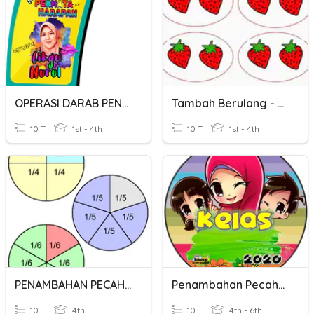
OPERASI DARAB PENAMBAHAN BERULANG
Tambah Berulang - Tahun 1
10 T
1st - 4th
10 T
1st - 4th
PENAMBAHAN PECAHAN
Penambahan Pecahan
10 T
4th
10 T
4th - 6th