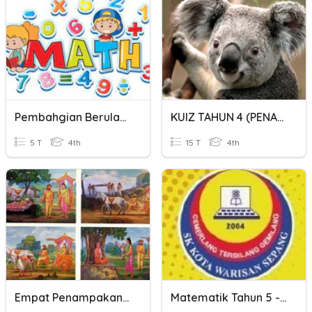
Pembahgian Berulang
KUIZ TAHUN 4 (PENAMBAHAN MASA)
5 T
4th
15 T
4th
Empat Penampakan Agung
Matematik Tahun 5 - Penambahan Jisim