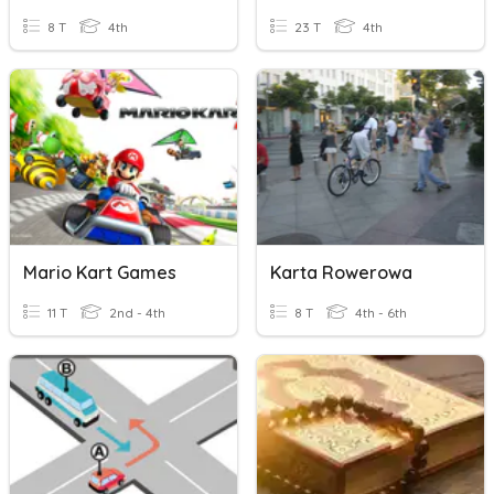
8 T
4th
23 T
4th
Mario Kart Games
Karta Rowerowa
11 T
2nd - 4th
8 T
4th - 6th