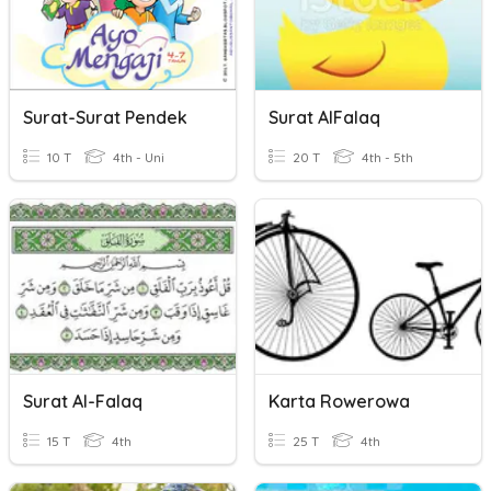
Surat-Surat Pendek
Surat AlFalaq
10 T
4th - Uni
20 T
4th - 5th
Surat Al-Falaq
Karta Rowerowa
15 T
4th
25 T
4th