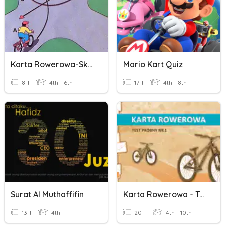
Karta Rowerowa-Skrzyżowania I
Mario Kart Quiz
8 T
4th - 6th
17 T
4th - 8th
Surat Al Muthaffifin
Karta Rowerowa - Test Próbny 01
13 T
4th
20 T
4th - 10th