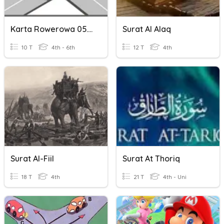
Karta Rowerowa 05.05.2021
Surat Al Alaq
10 T
4th - 6th
12 T
4th
Surat Al-Fiil
Surat At Thoriq
18 T
4th
21 T
4th - Uni