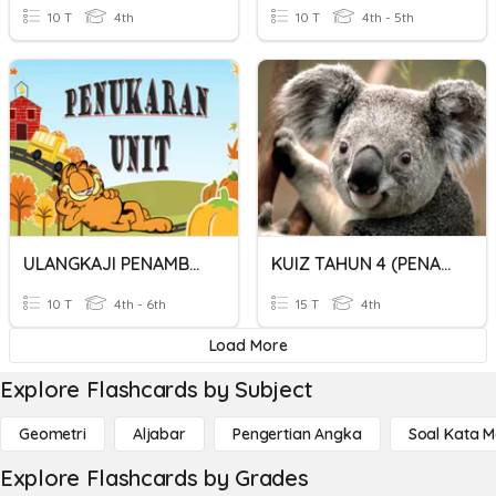
10 T
4th
10 T
4th - 5th
ULANGKAJI PENAMBAHAN & PENOLAKAN PENUKARAN UNIT
KUIZ TAHUN 4 (PENAMBAHAN MASA)
10 T
4th - 6th
15 T
4th
Load More
Explore Flashcards by Subject
Geometri
Aljabar
Pengertian Angka
Soal Kata 
Explore Flashcards by Grades