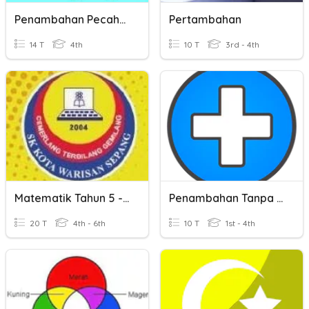
Penambahan Pecahan
Pertambahan
14 T
4th
10 T
3rd - 4th
Matematik Tahun 5 - Penambahan Jisim
Penambahan Tanpa Pengumpulan Semula Dalam Lingkungan 50
20 T
4th - 6th
10 T
1st - 4th