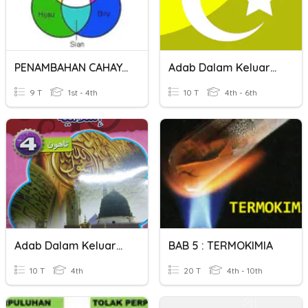
PENAMBAHAN CAHAYA BERWARNA
Adab Dalam Keluarga
9 T
1st - 4th
10 T
4th - 6th
Adab Dalam Keluarga
BAB 5 : TERMOKIMIA
10 T
4th
20 T
4th - 10th