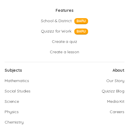
Features
School & District
BARU
Quizizz for Work
BARU
Create a quiz
Create a lesson
Subjects
About
Mathematics
Our Story
Social Studies
Quizizz Blog
Science
Media Kit
Physics
Careers
Chemistry