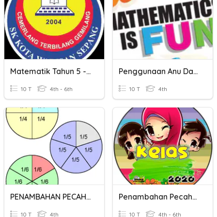
Matematik Tahun 5 - Penambahan Unit Masa
Penggunaan Anu Dalam Penambahan.
10 T
4th - 6th
10 T
4th
PENAMBAHAN PECAHAN
Penambahan Pecahan
10 T
4th
10 T
4th - 6th