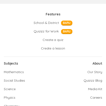
Features
School & District
BARU
Quizizz for Work
BARU
Create a quiz
Create a lesson
Subjects
About
Mathematics
Our Story
Social Studies
Quizizz Blog
Science
Media Kit
Physics
Careers