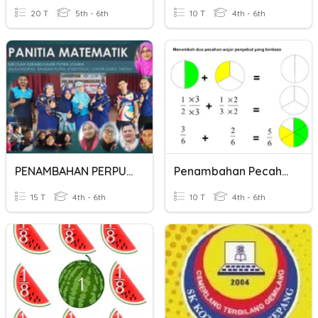
20 T
5th - 6th
10 T
4th - 6th
PENAMBAHAN PERPULUHAN
Penambahan Pecahan
15 T
4th - 6th
10 T
4th - 6th