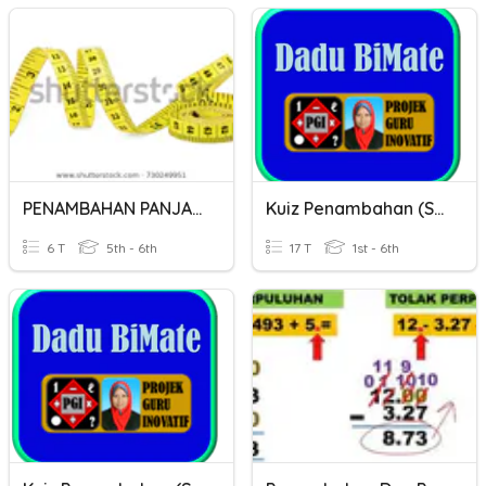
PENAMBAHAN PANJANG
Kuiz Penambahan (Set 1)
6 T
5th - 6th
17 T
1st - 6th