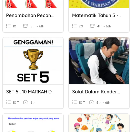
Penambahan Pecahan
Matematik Tahun 5 - Penambahan Jisim
10 T
5th - 6th
20 T
4th - 6th
SET 5 : 10 MARKAH DALAM GENGGAMAN
Solat Dalam Kenderaan ( Feqah Thn 5 )
10 T
6th
10 T
5th - 6th