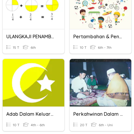
ULANGKAJI PENAMBAHAN PECAHAN
Pertambahan & Pengurangan
15 T
6th
10 T
6th - 7th
Adab Dalam Keluarga
Perkahwinan Dalam Islam
10 T
4th - 6th
20 T
6th - Uni