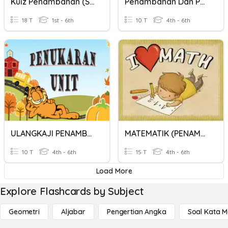
Kuiz Penambahan (Set 2)
Penambahan Dan Penolakan Perpuluhan
18 T
1st - 6th
10 T
4th - 6th
ULANGKAJI PENAMBAHAN & PENOLAKAN PENUKARAN UNIT
MATEMATIK (PENAMBAHAN) 5 TAHUN PASTI AL GHAZALI
10 T
4th - 6th
15 T
4th - 6th
Load More
Explore Flashcards by Subject
Geometri
Aljabar
Pengertian Angka
Soal Kata 