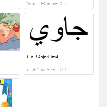
25 T
1st - 6th
6
Huruf Abjad Jawi
28 T
1st - 6th
9