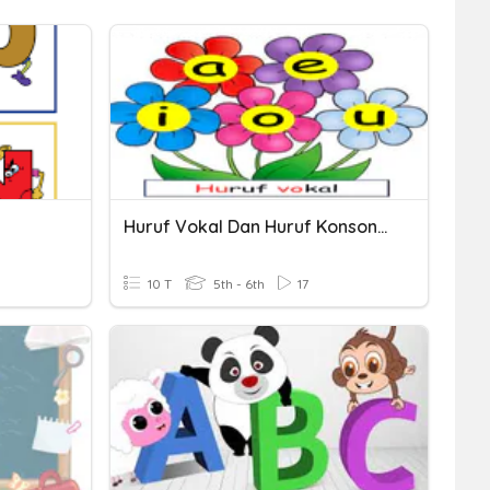
Huruf Vokal Dan Huruf Konsonan
10 T
5th - 6th
17