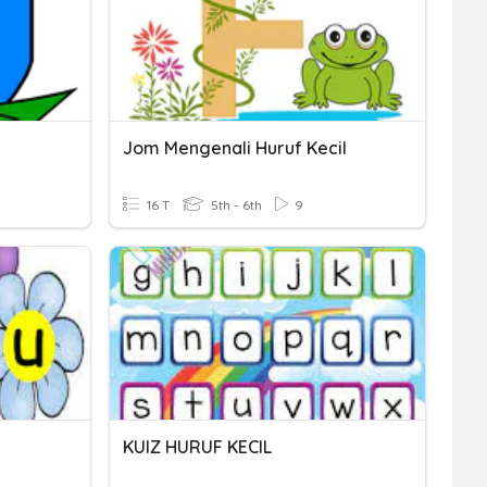
Jom Mengenali Huruf Kecil
16 T
5th - 6th
9
KUIZ HURUF KECIL