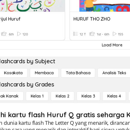
ijul Huruf
HURUF THO ZHO
6th
120
12 T
1st - 6th
155
Load More
lashcards by Subject
Kosakata
Membaca
Tata Bahasa
Analisis Teks
lashcards by Grades
ak Kanak
Kelas 1
Kelas 2
Kelas 3
Kelas 4
ahi kartu flash Huruf Q gratis seharga K
dunia kartu flash The Letter Q yang menarik, dirancang
kan cara yang menarik dan interaktif bagi siswa un