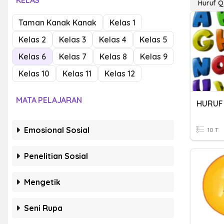
KELAS
Huruf Q
Taman Kanak Kanak
Kelas 1
Kelas 2
Kelas 3
Kelas 4
Kelas 5
Kelas 6
Kelas 7
Kelas 8
Kelas 9
Kelas 10
Kelas 11
Kelas 12
MATA PELAJARAN
HURUF
Emosional Sosial
10 T
Penelitian Sosial
Mengetik
Seni Rupa