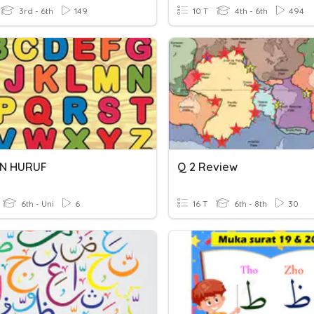
3rd - 6th
149
10 T
4th - 6th
494
AN HURUF
Q 2 Review
6th - Uni
6
16 T
6th - 8th
30