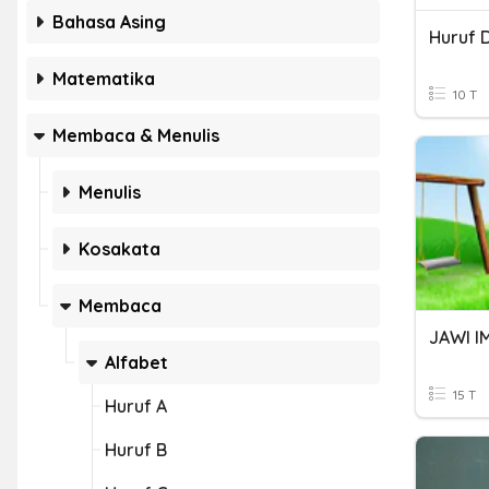
Bahasa Asing
Huruf 
Matematika
10 T
Membaca & Menulis
Menulis
Kosakata
Membaca
Alfabet
15 T
Huruf A
Huruf B