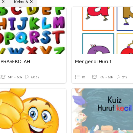
Kelas 6
 PRASEKOLAH
Mengenal Huruf
5th - 6th
6032
10 T
KG - 6th
212