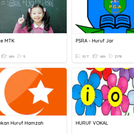
e MTK
PSRA - Huruf Jar
6th
5
10 T
6th
2178
kan Huruf Hamzah
HURUF VOKAL