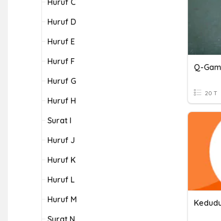
Huruf C
Huruf D
Huruf E
Huruf F
Q-Gam
Huruf G
20 T
Huruf H
Surat I
Huruf J
Huruf K
Huruf L
Huruf M
Kedudu
Surat N