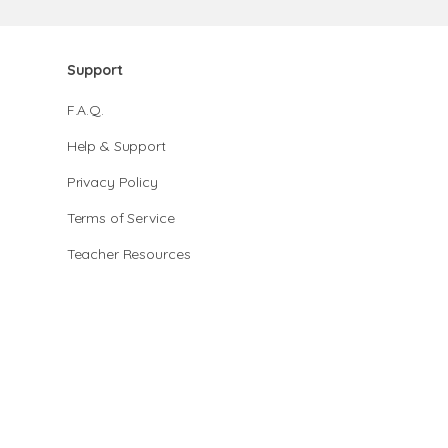
Support
F.A.Q.
Help & Support
Privacy Policy
Terms of Service
Teacher Resources