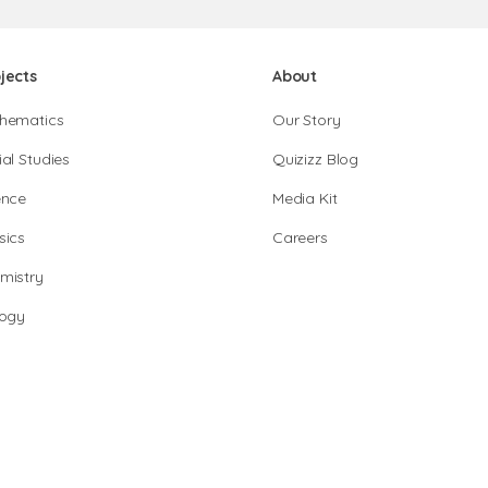
jects
About
hematics
Our Story
al Studies
Quizizz Blog
ence
Media Kit
sics
Careers
mistry
logy