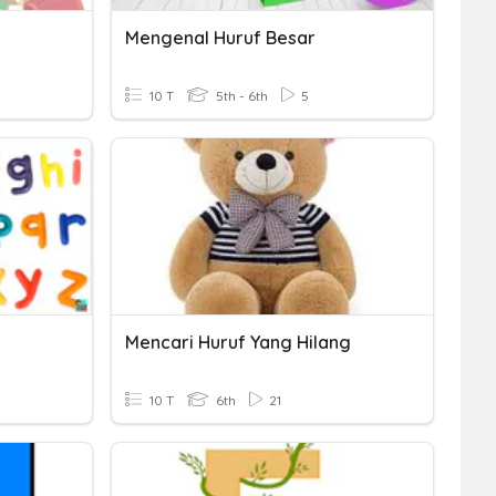
Mengenal Huruf Besar
10 T
5th - 6th
5
Mencari Huruf Yang Hilang
10 T
6th
21