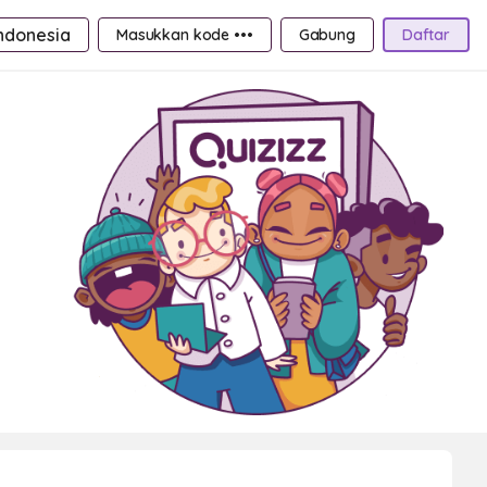
ndonesia
Masukkan kode •••
Gabung
Daftar