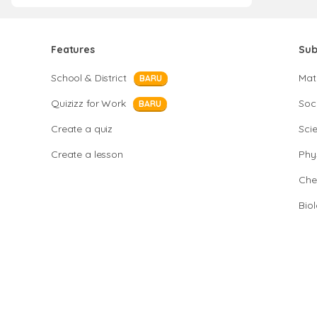
Features
Sub
School & District
Mat
BARU
Quizizz for Work
Soci
BARU
Create a quiz
Sci
Create a lesson
Phy
Che
Bio