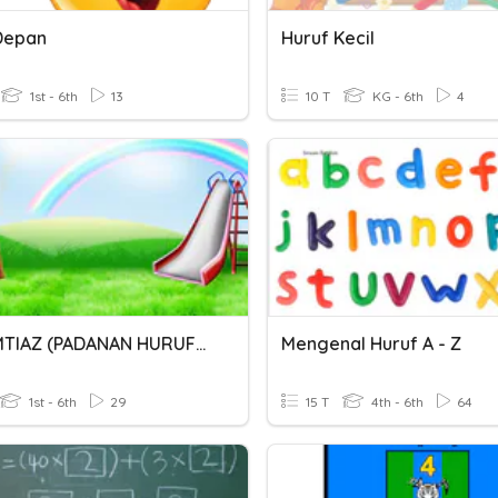
Depan
Huruf Kecil
1st - 6th
13
10 T
KG - 6th
4
JAWI IMTIAZ (PADANAN HURUF) 1
Mengenal Huruf A - Z
1st - 6th
29
15 T
4th - 6th
64