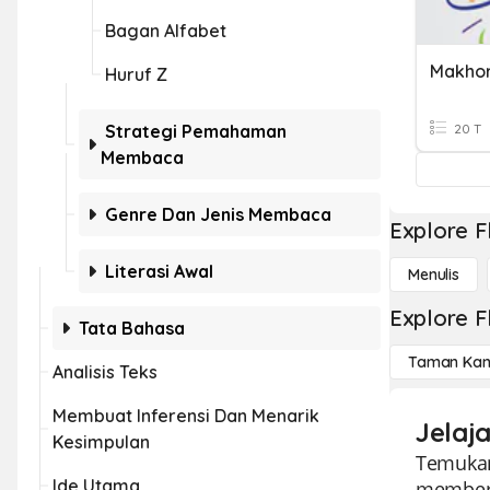
Bagan Alfabet
Makhor
Huruf Z
Strategi Pemahaman
20 T
Membaca
Genre Dan Jenis Membaca
Explore F
Literasi Awal
Menulis
Explore F
Tata Bahasa
Taman Kan
Analisis Teks
Membuat Inferensi Dan Menarik
Jelaj
Kesimpulan
Temukan 
Ide Utama
memberi