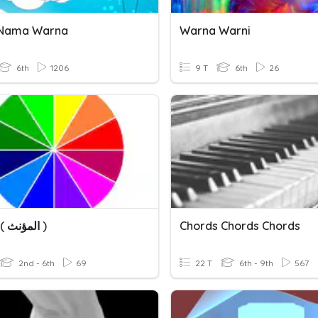
Nama Warna
Warna Warni
6th
1206
9 T
6th
26
Warna ( المؤنث )
Chords Chords Chords
2nd - 6th
69
22 T
6th - 9th
567