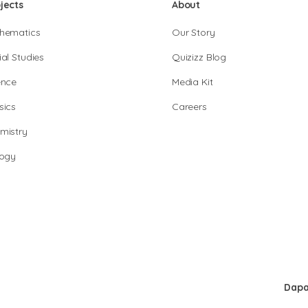
jects
About
hematics
Our Story
al Studies
Quizizz Blog
ence
Media Kit
sics
Careers
mistry
logy
Dapa