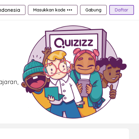
ndonesia
Masukkan kode •••
Gabung
Daftar
a
ajaran,