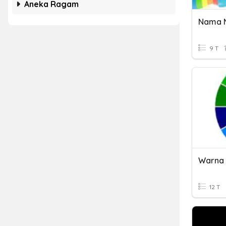
Aneka Ragam
Nama 
9 T
12 T