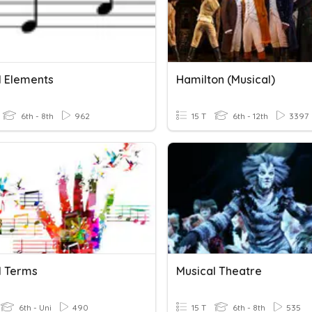
l Elements
Hamilton (Musical)
6th - 8th
962
15 T
6th - 12th
3397
l Terms
Musical Theatre
6th - Uni
490
15 T
6th - 8th
535