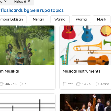
pa
Kelas 6
 flashcards by Seni rupa topics
mbar Lukisan
Menari
Warna
Warna
Musik
lm Musikal
Musical Instruments
4th - 6th
6
17 T
1st - 6th
46938