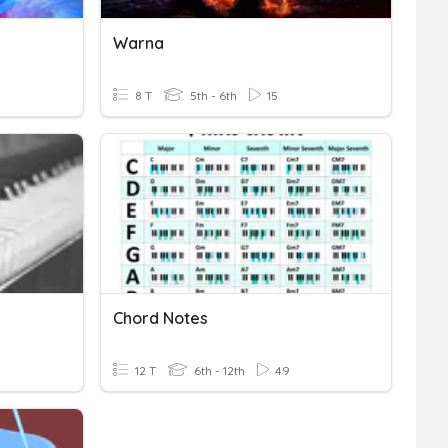
Warna
8 T
5th - 6th
15
Chord Notes
12 T
6th - 12th
49