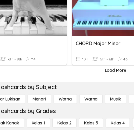
CHORD Major Minor
6th - 8th
114
10 T
5th - 6th
46
Load More
lashcards by Subject
r Lukisan
Menari
Warna
Warna
Musik
lashcards by Grades
ak Kanak
Kelas 1
Kelas 2
Kelas 3
Kelas 4