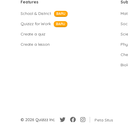
Features
Sub
School & District
Mat
BARU
Quizizz for Work
Soci
BARU
Create a quiz
Sci
Create a lesson
Phy
Che
Bio
© 2026 Quizizz Inc.
Peta Situs