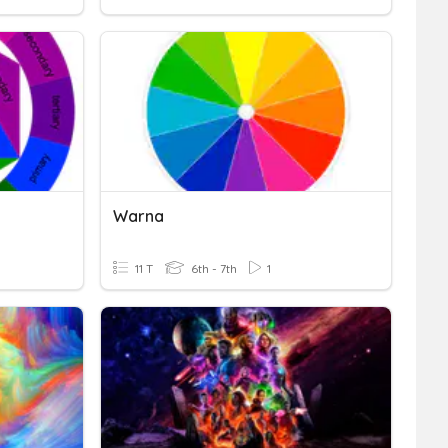
Warna
11 T
6th - 7th
1