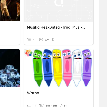
Musika Hezkuntza - Irudi Musikalak
7 T
6th
1
Warna
11 T
5th - 6th
51