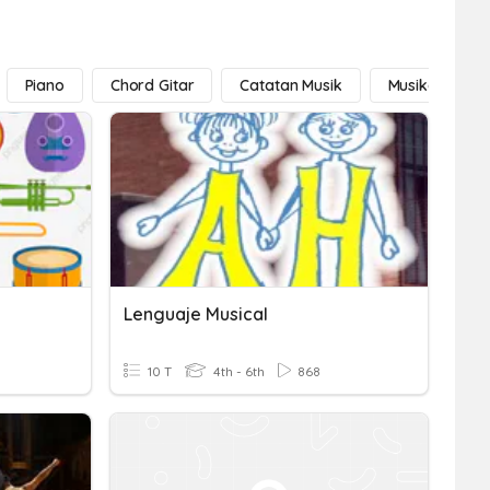
Piano
Chord Gitar
Catatan Musik
Musikal
Lenguaje Musical
10 T
4th - 6th
868