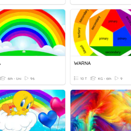
A
WARNA
6th - Uni
96
10 T
KG - 6th
9