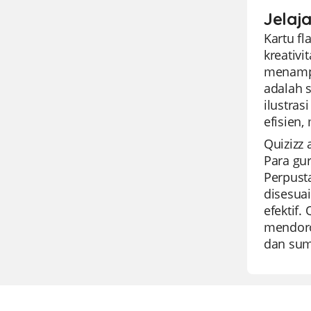
Jelaja
Kartu f
kreativi
menampil
adalah 
ilustras
efisien
Quizizz 
Para gu
Perpust
disesua
efektif.
mendoron
dan sum