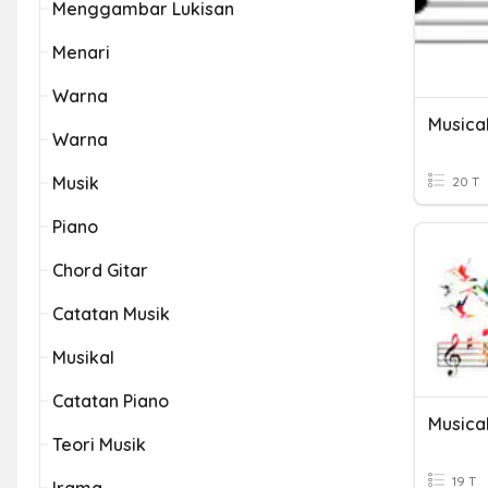
Menggambar Lukisan
Menari
Warna
Musica
Warna
Musik
20 T
Piano
Chord Gitar
Catatan Musik
Musikal
Catatan Piano
Musica
Teori Musik
19 T