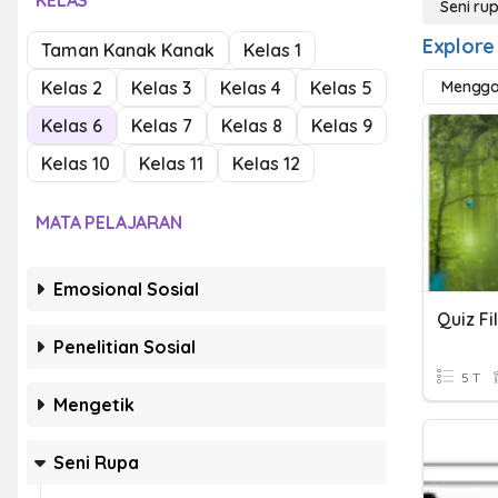
KELAS
Seni ru
Explore
Taman Kanak Kanak
Kelas 1
Kelas 2
Kelas 3
Kelas 4
Kelas 5
Mengga
Kelas 6
Kelas 7
Kelas 8
Kelas 9
Kelas 10
Kelas 11
Kelas 12
MATA PELAJARAN
Emosional Sosial
Quiz Fi
Penelitian Sosial
5 T
Mengetik
Seni Rupa