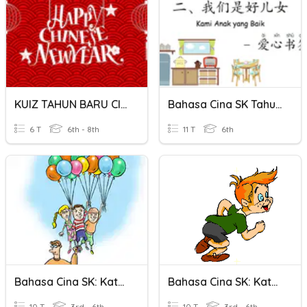
KUIZ TAHUN BARU CINA
Bahasa Cina SK Tahun 6 Topik2A
6 T
6th - 8th
11 T
6th
Bahasa Cina SK: Kata Kerja 2
Bahasa Cina SK: Kata Kerja 3
10 T
3rd - 6th
10 T
3rd - 6th