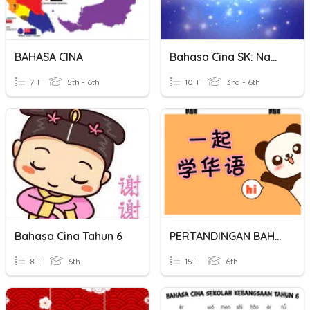
BAHASA CINA
Bahasa Cina SK: Nama Tempat
7 T
5th - 6th
10 T
3rd - 6th
Bahasa Cina Tahun 6
PERTANDINGAN BAHASA CINA TAHUN 6
8 T
6th
15 T
6th