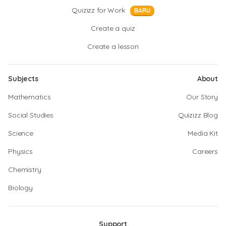
Quizizz for Work
BARU
Create a quiz
Create a lesson
Subjects
About
Mathematics
Our Story
Social Studies
Quizizz Blog
Science
Media Kit
Physics
Careers
Chemistry
Biology
Support