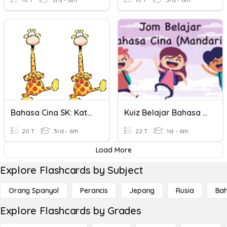
Bahasa Cina SK: Kata Kerja 5
Kuiz Belajar Bahasa Cina 2
20 T
3rd - 6th
22 T
1st - 6th
Load More
Explore Flashcards by Subject
Orang Spanyol
Perancis
Jepang
Rusia
Bah
Explore Flashcards by Grades