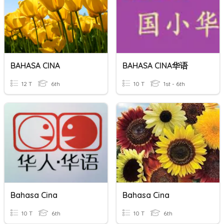
BAHASA CINA
BAHASA CINA华语
12 T
6th
10 T
1st - 6th
Bahasa Cina
Bahasa Cina
10 T
6th
10 T
6th