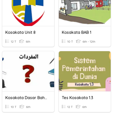
Kosakata Unit 8
Kosakata BAB 1
12 T
6th
10 T
6th - 12th
Kosakata Dasar Bahasa Arab
Tes Kosakata 1.3
10 T
6th
12 T
6th