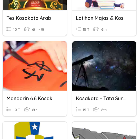
Tes Kosakata Arab
Latihan Majas & Kosakata
10 T
6th - 8th
15 T
6th
Mandarin 6.6 Kosakata
Kosakata - Tata Surya
10 T
6th
15 T
6th