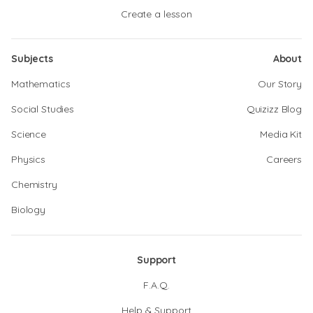
Create a lesson
Subjects
About
Mathematics
Our Story
Social Studies
Quizizz Blog
Science
Media Kit
Physics
Careers
Chemistry
Biology
Support
F.A.Q.
Help & Support