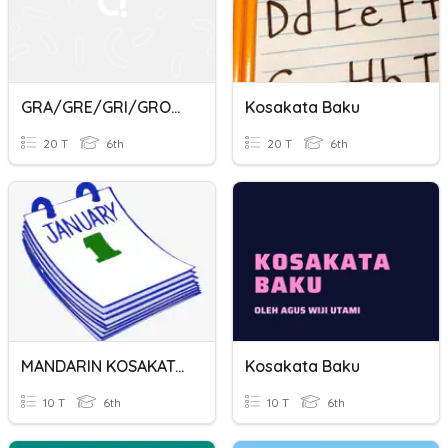
GRA/GRE/GRI/GRO/GRU
Kosakata Baku
20 T
6th
20 T
6th
MANDARIN KOSAKATA 6.1
Kosakata Baku
10 T
6th
10 T
6th