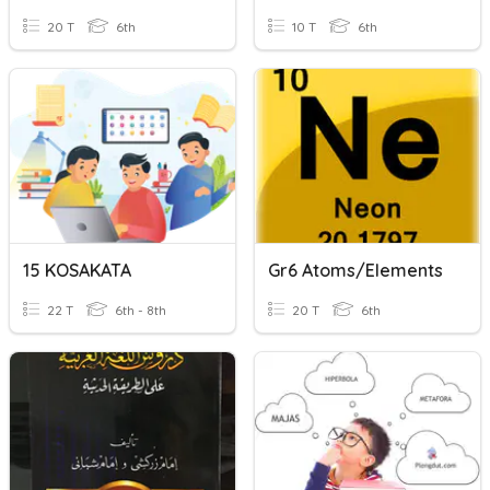
20 T
6th
10 T
6th
15 KOSAKATA
Gr6 Atoms/Elements
22 T
6th - 8th
20 T
6th