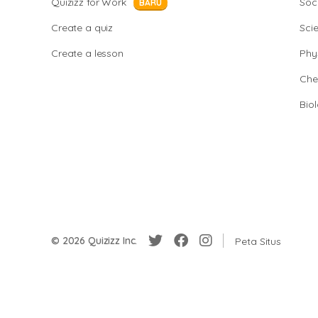
Quizizz for Work
Soci
BARU
Create a quiz
Sci
Create a lesson
Phy
Che
Bio
© 2026 Quizizz Inc.
Peta Situs