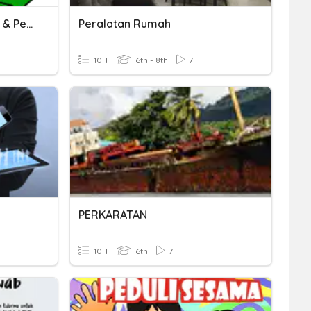
PSRA - Burung, Serangga & Peralatan Modern
Peralatan Rumah
10 T
6th - 8th
7
PERKARATAN
10 T
6th
7