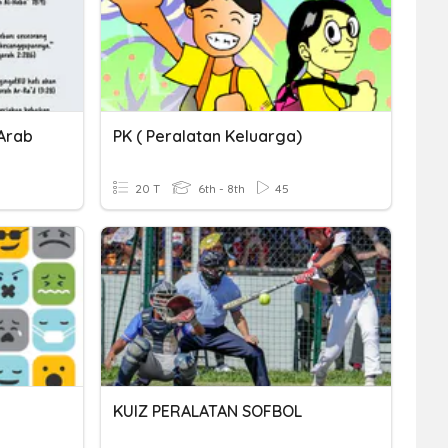
Arab
PK ( Peralatan Keluarga)
20 T
6th - 8th
45
KUIZ PERALATAN SOFBOL