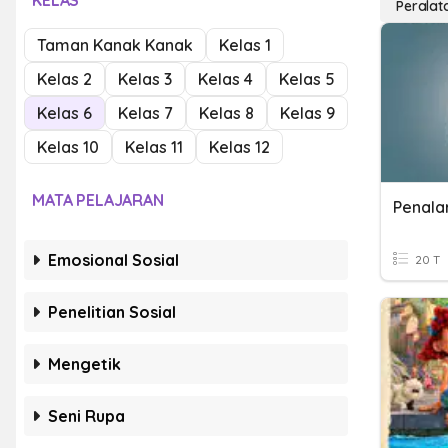
KELAS
Peralat
Taman Kanak Kanak
Kelas 1
Kelas 2
Kelas 3
Kelas 4
Kelas 5
Kelas 6
Kelas 7
Kelas 8
Kelas 9
Kelas 10
Kelas 11
Kelas 12
MATA PELAJARAN
Penala
Emosional Sosial
20 T
Penelitian Sosial
Mengetik
Seni Rupa