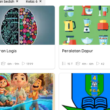
an bedah
Kelas 6
ran Logis
Peralatan Dapur
6th - 9th
1399
15 T
4th - 6th
42