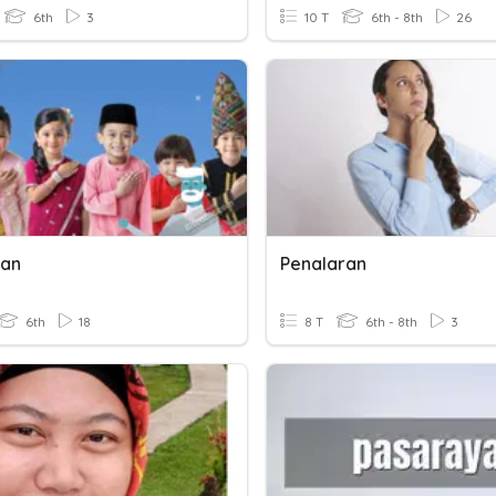
6th
3
10 T
6th - 8th
26
aan
Penalaran
6th
18
8 T
6th - 8th
3