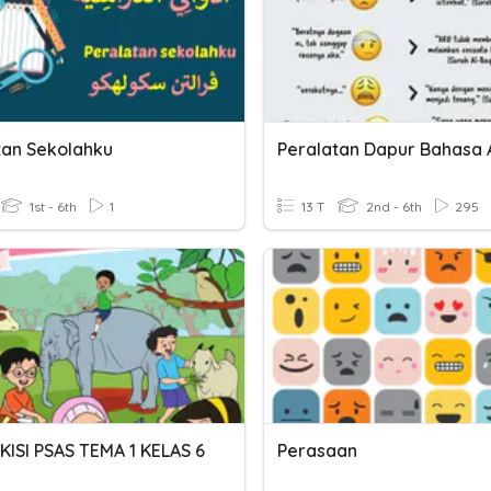
tan Sekolahku
Peralatan Dapur Bahasa 
1st - 6th
1
13 T
2nd - 6th
295
KISI PSAS TEMA 1 KELAS 6
Perasaan