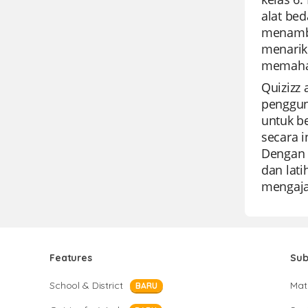
alat bed
menamba
menarik
memaha
Quizizz
penggun
untuk b
secara 
Dengan 
dan lat
mengaja
Features
Sub
School & District
Mat
BARU