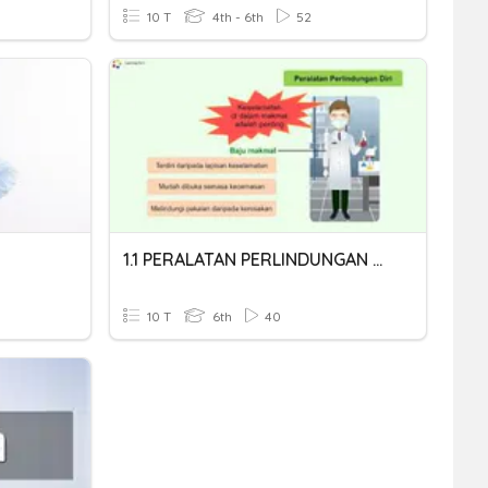
10 T
4th - 6th
52
1.1 PERALATAN PERLINDUNGAN DIRI
10 T
6th
40