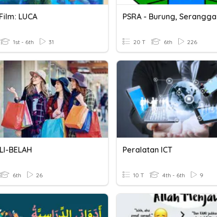
Film: LUCA
1st - 6th
31
20 T
6th
226
LI-BELAH
Peralatan ICT
6th
26
10 T
4th - 6th
9