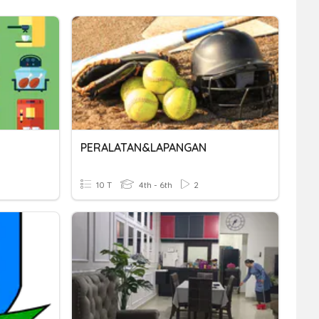
PERALATAN&LAPANGAN
10 T
4th - 6th
2