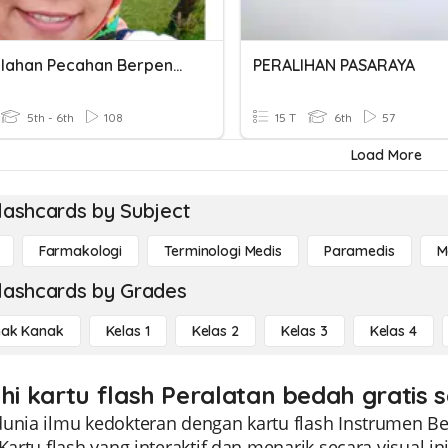
Penjumlahan Pecahan Berpenyebut Beda
PERALIHAN PASARAYA
5th - 6th
108
15 T
6th
57
Load More
lashcards by Subject
Farmakologi
Terminologi Medis
Paramedis
M
lashcards by Grades
ak Kanak
Kelas 1
Kelas 2
Kelas 3
Kelas 4
ahi kartu flash Peralatan bedah gratis 
dunia ilmu kedokteran dengan kartu flash Instrumen B
 Kartu flash yang interaktif dan menarik secara visua