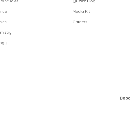
al Studies
Quizizz Blog
ence
Media Kit
sics
Careers
mistry
logy
Dapa