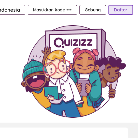
ndonesia
Masukkan kode •••
Gabung
Daftar