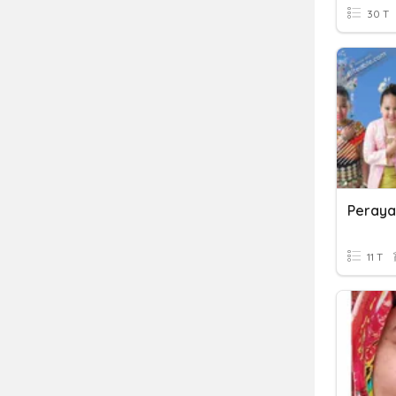
30 T
Peray
11 T