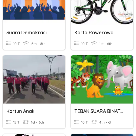
Suara Demokrasi
Karta Rowerowa
10 T
6th - 8th
10 T
1st - 6th
Kartun Anak
TEBAK SUARA BINATANG UNTUK PAUD
15 T
1st - 6th
10 T
4th - 6th