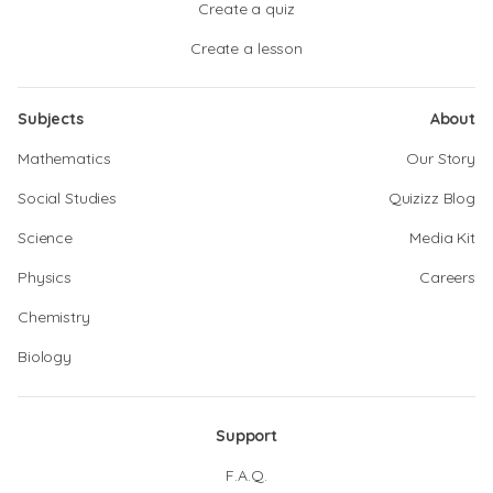
Create a quiz
Create a lesson
Subjects
About
Mathematics
Our Story
Social Studies
Quizizz Blog
Science
Media Kit
Physics
Careers
Chemistry
Biology
Support
F.A.Q.