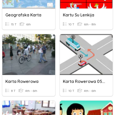
Geografska Karta
Kartu Su Lenkija
15 T
6th
10 T
6th - 8th
Karta Rowerowa
Karta Rowerowa 05.05.2021
8 T
4th - 6th
10 T
4th - 6th