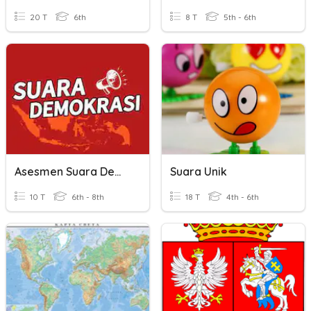
20 T
6th
8 T
5th - 6th
Asesmen Suara Demokrasi
Suara Unik
10 T
6th - 8th
18 T
4th - 6th