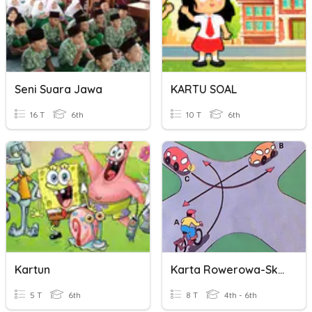
Seni Suara Jawa
KARTU SOAL
16 T
6th
10 T
6th
Kartun
Karta Rowerowa-Skrzyżowania I
5 T
6th
8 T
4th - 6th