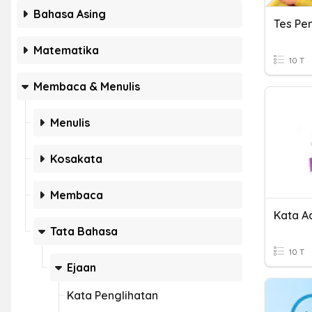
Bahasa Asing
Tes Pe
Matematika
10 T
Membaca & Menulis
Menulis
Kosakata
Membaca
Kata Ad
Tata Bahasa
10 T
Ejaan
Kata Penglihatan