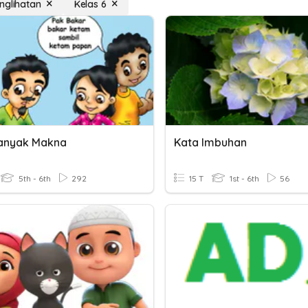
nglihatan
Kelas 6
anyak Makna
Kata Imbuhan
5th - 6th
292
15 T
1st - 6th
56