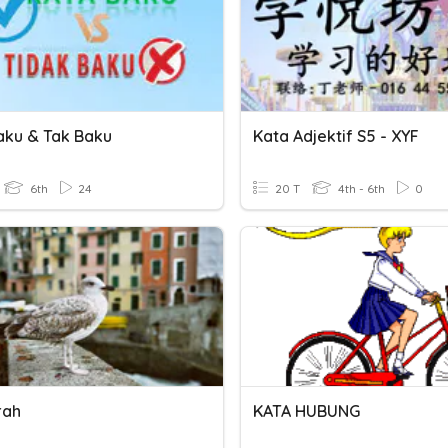
aku & Tak Baku
Kata Adjektif S5 - XYF
6th
24
20 T
4th - 6th
0
rah
KATA HUBUNG