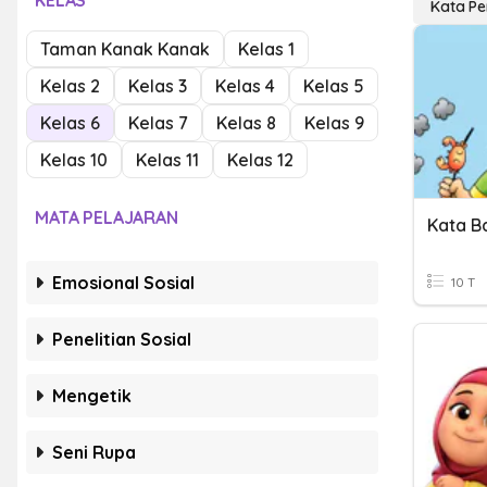
KELAS
Kata Pe
Taman Kanak Kanak
Kelas 1
Kelas 2
Kelas 3
Kelas 4
Kelas 5
Kelas 6
Kelas 7
Kelas 8
Kelas 9
Kelas 10
Kelas 11
Kelas 12
MATA PELAJARAN
Kata B
Emosional Sosial
10 T
Penelitian Sosial
Mengetik
Seni Rupa