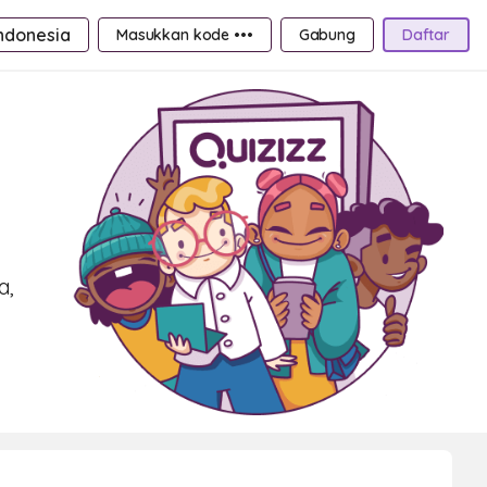
ndonesia
Masukkan kode •••
Gabung
Daftar
a,