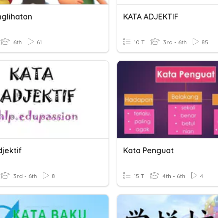
nglihatan
KATA ADJEKTIF
6th
61
10 T
3rd - 6th
85
jektif
Kata Penguat
3rd - 6th
8
15 T
4th - 6th
4