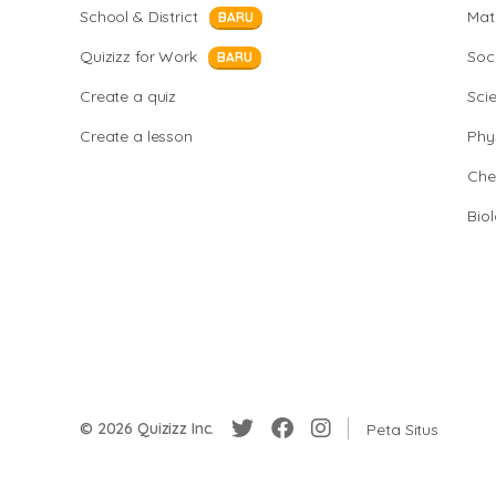
School & District
Mat
BARU
Quizizz for Work
Soci
BARU
Create a quiz
Sci
Create a lesson
Phy
Che
Bio
© 2026 Quizizz Inc.
Peta Situs