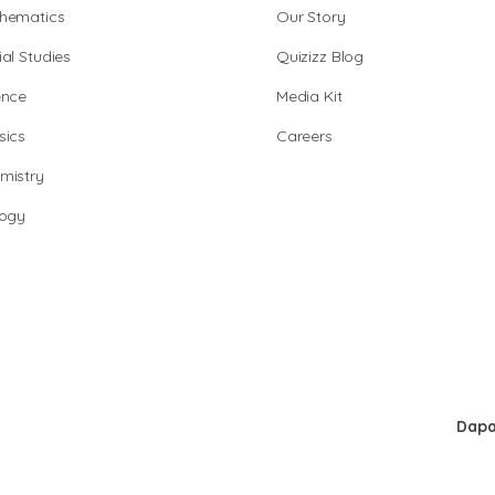
hematics
Our Story
al Studies
Quizizz Blog
ence
Media Kit
sics
Careers
mistry
logy
Dapa