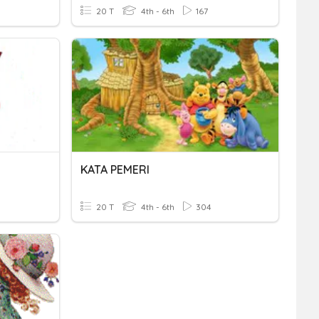
20 T
4th - 6th
167
KATA PEMERI
20 T
4th - 6th
304