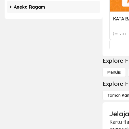
Aneka Ragam
KATA 
20 T
Explore F
Menulis
Explore F
Taman Kan
Jelaj
Kartu f
meningk