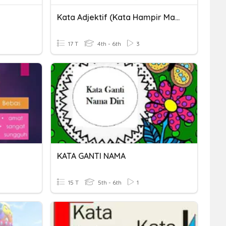
Kata Adjektif (Kata Hampir Makna)
17 T
4th - 6th
3
KATA GANTI NAMA
15 T
5th - 6th
1