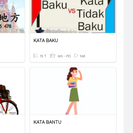
KATA BAKU
15 T
6th - PD
168
KATA BANTU