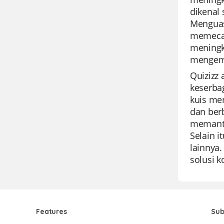
dikenal 
Menguas
memecah
meningk
mengemb
Quizizz
keserba
kuis me
dan ber
memanta
Selain i
lainnya.
solusi 
Features
Sub