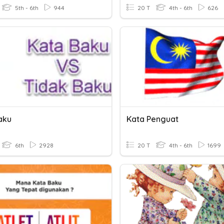
5th - 6th
944
20 T
4th - 6th
626
aku
Kata Penguat
6th
2928
20 T
4th - 6th
1699