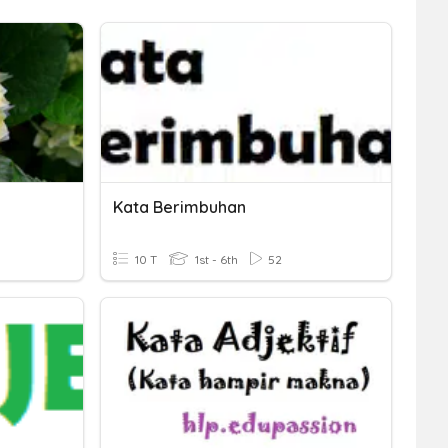
Kata Berimbuhan
10 T
1st - 6th
52