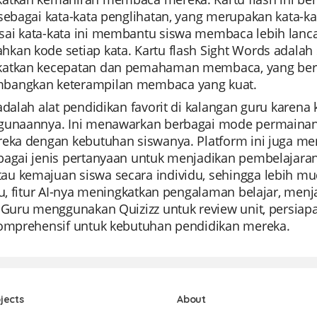
sebagai kata-kata penglihatan, yang merupakan kata-k
ai kata-kata ini membantu siswa membaca lebih lancar
kan kode setiap kata. Kartu flash Sight Words adalah
atkan kecepatan dan pemahaman membaca, yang berfu
angkan keterampilan membaca yang kuat.
 adalah alat pendidikan favorit di kalangan guru kar
gunaannya. Ini menawarkan berbagai mode permaina
reka dengan kebutuhan siswanya. Platform ini juga m
bagai jenis pertanyaan untuk menjadikan pembelajaran
u kemajuan siswa secara individu, sehingga lebih mud
tu, fitur AI-nya meningkatkan pengalaman belajar, menj
 Guru menggunakan Quizizz untuk review unit, persiapa
komprehensif untuk kebutuhan pendidikan mereka.
jects
About