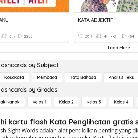
BAKU
KATA ADJEKTIF
6th
2283
20 T
4th - 6th
454
Load More
lashcards by Subject
Kosakata
Membaca
Tata Bahasa
Analisis Teks
lashcards by Grades
ak Kanak
Kelas 1
Kelas 2
Kelas 3
Kelas 4
ahi kartu flash Kata Penglihatan gratis
lash Sight Words adalah alat pendidikan penting yang 
atkan kemahiran membaca mereka. Kartu flash ini berfo