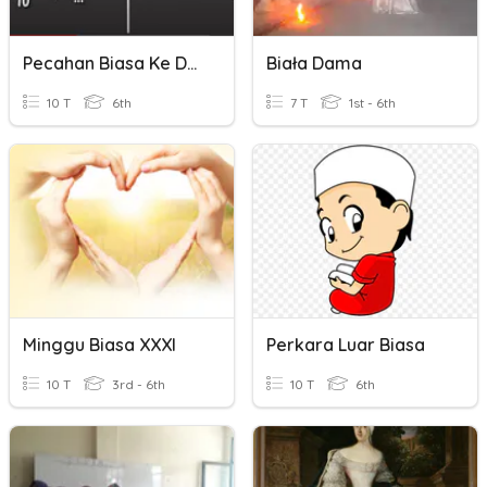
Pecahan Biasa Ke Desimal
Biała Dama
10 T
6th
7 T
1st - 6th
Minggu Biasa XXXI
Perkara Luar Biasa
10 T
3rd - 6th
10 T
6th