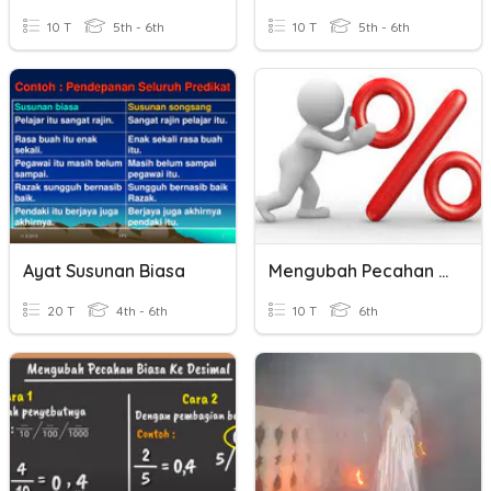
10 T
5th - 6th
10 T
5th - 6th
Ayat Susunan Biasa
Mengubah Pecahan Biasa Ke Persen
20 T
4th - 6th
10 T
6th