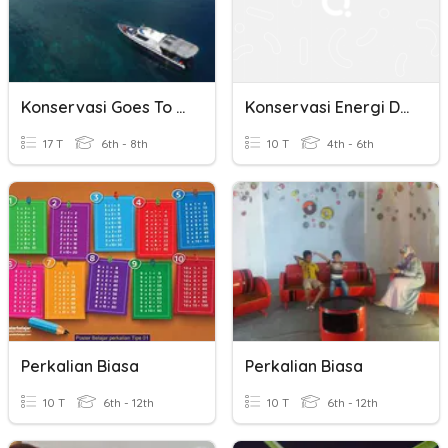
Konservasi Goes To School 2024
Konservasi Energi Dan Air
17 T
6th - 8th
10 T
4th - 6th
Perkalian Biasa
Perkalian Biasa
10 T
6th - 12th
10 T
6th - 12th