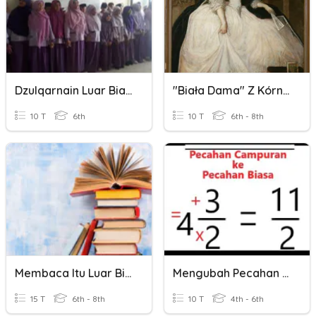
Dzulqarnain Luar Biasa
"Biała Dama" Z Kórnika
10 T
6th
10 T
6th - 8th
Membaca Itu Luar Biasa!
Mengubah Pecahan Biasa & Campuran
15 T
6th - 8th
10 T
4th - 6th