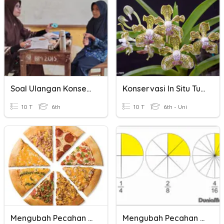
Soal Ulangan Konservasi Sumber Daya Alam
Konservasi In Situ Tumbuhan Langka
10 T
6th
10 T
6th - Uni
Mengubah Pecahan Biasa Menjadi Pecahan Campuran
Mengubah Pecahan Campuran Menjadi Pecahan Biasa