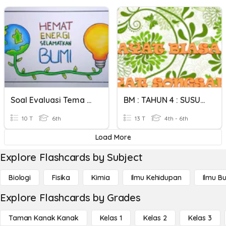
Soal Evaluasi Tema 4 Aksi 2 #2
BM : TAHUN 4 : SUSUNAN AYAT BIASA DAN SONGSANG
10 T
6th
13 T
4th - 6th
Load More
Explore Flashcards by Subject
Biologi
Fisika
Kimia
Ilmu Kehidupan
Ilmu B
Explore Flashcards by Grades
Taman Kanak Kanak
Kelas 1
Kelas 2
Kelas 3