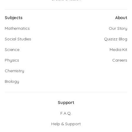
Subjects
About
Mathematics
Our Story
Social Studies
Quizizz Blog
Science
Media Kit
Physics
Careers
Chemistry
Biology
Support
F.A.Q.
Help & Support