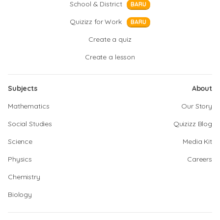
School & District
BARU
Quizizz for Work
BARU
Create a quiz
Create a lesson
Subjects
About
Mathematics
Our Story
Social Studies
Quizizz Blog
Science
Media Kit
Physics
Careers
Chemistry
Biology