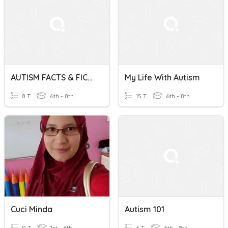
AUTISM FACTS & FICTION
My Life With Autism
8 T
6th - 8th
15 T
6th - 8th
Cuci Minda
Autism 101
9 T
1st - 6th
6 T
6th - 8th