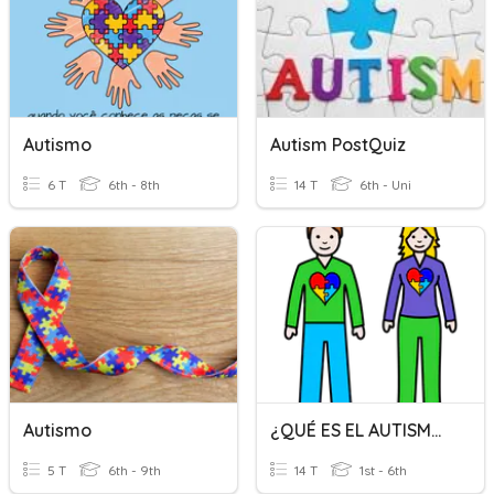
Autismo
Autism PostQuiz
6 T
6th - 8th
14 T
6th - Uni
Autismo
¿QUÉ ES EL AUTISMO?
5 T
6th - 9th
14 T
1st - 6th