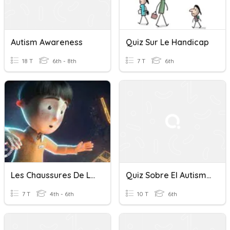
Autism Awareness
Quiz Sur Le Handicap
18 T
6th - 8th
7 T
6th
Les Chaussures De Louis
Quiz Sobre El Autismo
7 T
4th - 6th
10 T
6th