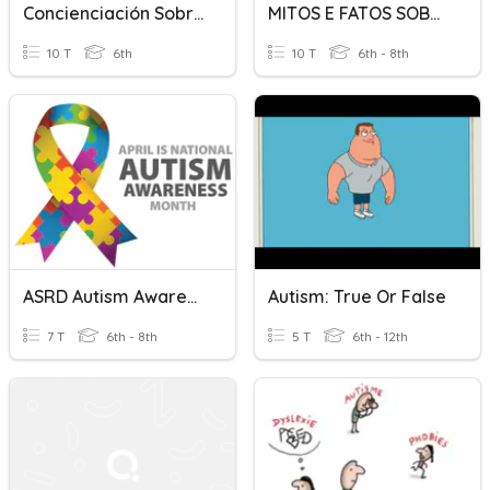
Concienciación Sobre El Autismo “Agujetas”
MITOS E FATOS SOBRE O AUTISMO
10 T
6th
10 T
6th - 8th
ASRD Autism Awareness Quizz
Autism: True Or False
7 T
6th - 8th
5 T
6th - 12th