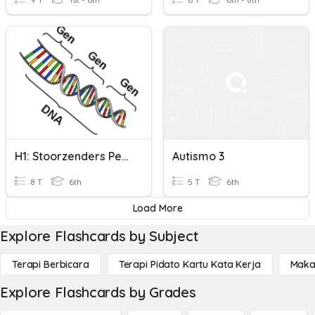
H1: Stoorzenders Persoonlijkheidsontwikkeling
Autismo 3
8 T
6th
5 T
6th
Load More
Explore Flashcards by Subject
Terapi Berbicara
Terapi Pidato Kartu Kata Kerja
Maka
Explore Flashcards by Grades