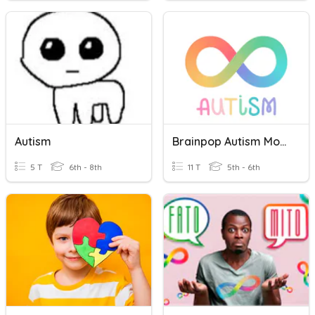
Autism
Brainpop Autism Movie Quiz
5 T
6th - 8th
11 T
5th - 6th