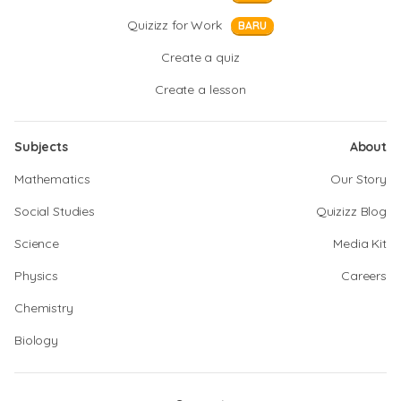
Quizizz for Work
BARU
Create a quiz
Create a lesson
Subjects
About
Mathematics
Our Story
Social Studies
Quizizz Blog
Science
Media Kit
Physics
Careers
Chemistry
Biology