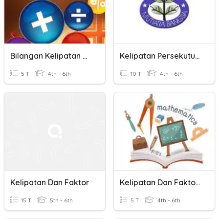
Bilangan Kelipatan Dan Bilangan Faktor
Kelipatan Persekutuan Terkecil (KPK)
5 T
4th - 6th
10 T
4th - 6th
Kelipatan Dan Faktor
Kelipatan Dan Faktor Kelas IV A
15 T
5th - 6th
5 T
4th - 6th