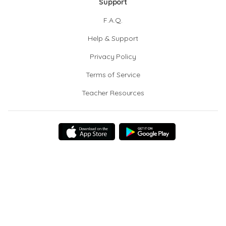
Support
F.A.Q.
Help & Support
Privacy Policy
Terms of Service
Teacher Resources