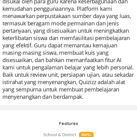
disukai oleh para guru karena keserbagunaan dan
kemudahan penggunaannya. Platform kami
menawarkan perpustakaan sumber daya yang luas,
termasuk beragam mode permainan dan jenis
pertanyaan, yang disesuaikan untuk meningkatkan
keterlibatan siswa dan memfasilitasi pembelajaran
yang efektif. Guru dapat memantau kemajuan
masing-masing siswa, membuat kuis yang
disesuaikan, dan bahkan memanfaatkan fitur AI
kami untuk pengalaman belajar yang lebih personal.
Baik untuk review unit, persiapan ujian, atau sekadar
istirahat yang menyenangkan, Quizizz adalah alat
yang sempurna untuk membuat pembelajaran
menyenangkan dan berdampak.
Features
School & District
BARU