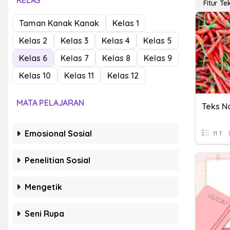
KELAS
Fitur Te
Taman Kanak Kanak
Kelas 1
Kelas 2
Kelas 3
Kelas 4
Kelas 5
Kelas 6
Kelas 7
Kelas 8
Kelas 9
Kelas 10
Kelas 11
Kelas 12
MATA PELAJARAN
Teks No
Emosional Sosial
11 T
Penelitian Sosial
Mengetik
Seni Rupa