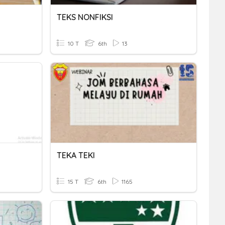
TEKS NONFIKSI
10 T
6th
13
TEKA TEKI
15 T
6th
1165