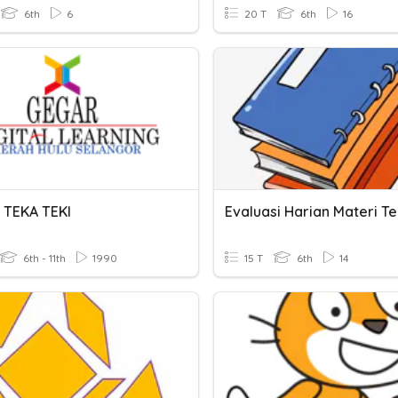
6th
6
20 T
6th
16
 TEKA TEKI
6th - 11th
1990
15 T
6th
14