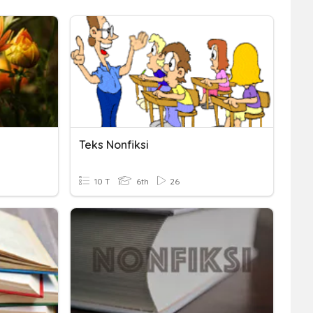
Teks Nonfiksi
10 T
6th
26