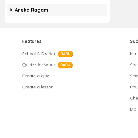
Aneka Ragam
Features
Sub
School & District
Mat
BARU
Quizizz for Work
Soci
BARU
Create a quiz
Sci
Create a lesson
Phy
Che
Bio