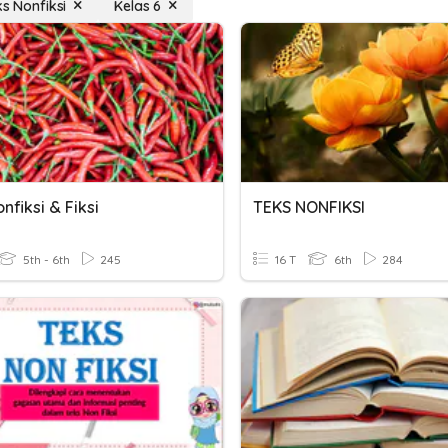
ks Nonfiksi
Kelas 6
nfiksi & Fiksi
TEKS NONFIKSI
5th - 6th
245
16 T
6th
284