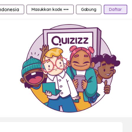
ndonesia
Masukkan kode •••
Gabung
Daftar