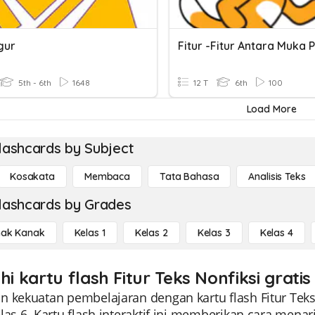
gur
5th - 6th
1648
12 T
6th
100
Load More
lashcards by Subject
Kosakata
Membaca
Tata Bahasa
Analisis Teks
lashcards by Grades
ak Kanak
Kelas 1
Kelas 2
Kelas 3
Kelas 4
hi kartu flash Fitur Teks Nonfiksi grati
n kekuatan pembelajaran dengan kartu flash Fitur Tek
elas 6. Kartu flash interaktif ini memberikan cara me