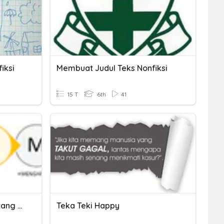
iksi
Membuat Judul Teks Nonfiksi
15 T
6th
41
Pemahaman Bacaan Tentang Teks Nonfiksi
Teka Teki Happy