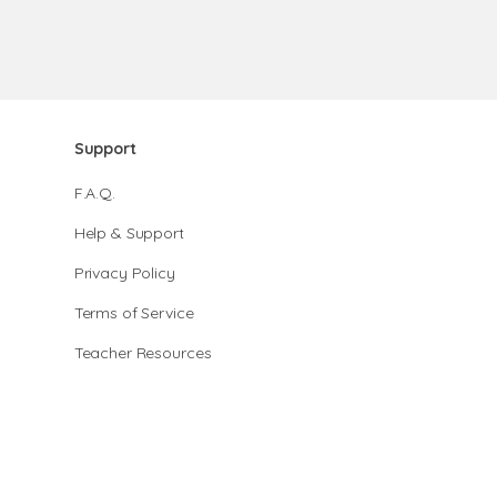
Support
F.A.Q.
Help & Support
Privacy Policy
Terms of Service
Teacher Resources