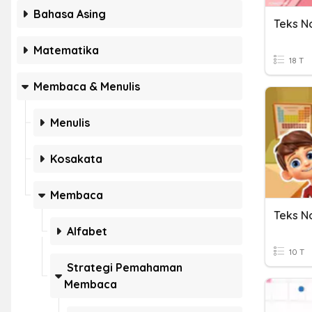
Bahasa Asing
Teks No
Matematika
18 T
Membaca & Menulis
Menulis
Kosakata
Membaca
Teks No
Alfabet
10 T
Strategi Pemahaman
Membaca