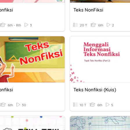
nfiksi
Teks NonFiksi
6th - 8th
3
20 T
6th
2
nfiksi
Teks Nonfiksi (Kuis)
6th
30
10 T
6th
5