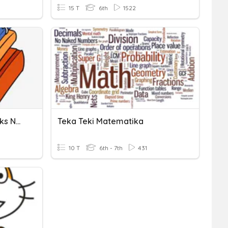
15 T
6th
1522
Evaluasi Harian Materi Teks Nonfiksi
Teka Teki Matematika
10 T
6th - 7th
431