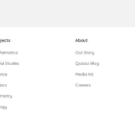
jects
About
hematics
Our Story
al Studies
Quizizz Blog
ence
Media Kit
sics
Careers
mistry
logy