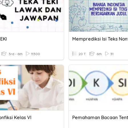
EKI
Memprediksi Isi Teks Nonf
3rd - 6th
11300
20 T
6th
31
nfiksi Kelas VI