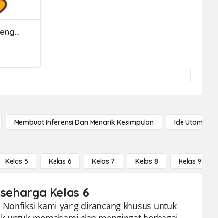
Fitur -fitur Antara Muka Pengaturcaraan
Membuat Inferensi Dan Menarik Kesimpulan
Ide Utama
Kelas 5
Kelas 6
Kelas 7
Kelas 8
Kelas 9
s seharga Kelas 6
s Nonfiksi kami yang dirancang khusus untuk
narik untuk memahami dan mengingat berbagai