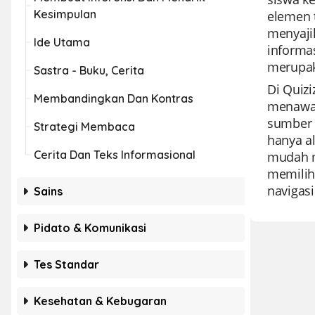
Kesimpulan
elemen t
menyaji
Ide Utama
informas
merupak
Sastra - Buku, Cerita
Di Quiz
Membandingkan Dan Kontras
menawar
sumber 
Strategi Membaca
hanya a
Cerita Dan Teks Informasional
mudah m
memilih 
navigasi
Sains
Pidato & Komunikasi
Tes Standar
Kesehatan & Kebugaran