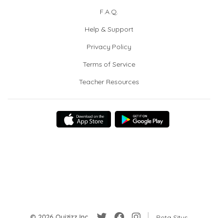
F.A.Q.
Help & Support
Privacy Policy
Terms of Service
Teacher Resources
© 2026 Quizizz Inc.
Peta Situs