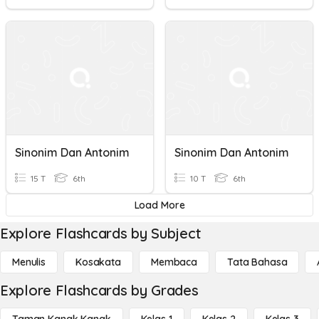
Sinonim Dan Antonim
Sinonim Dan Antonim
15 T
6th
10 T
6th
Load More
Explore Flashcards by Subject
Menulis
Kosakata
Membaca
Tata Bahasa
Explore Flashcards by Grades