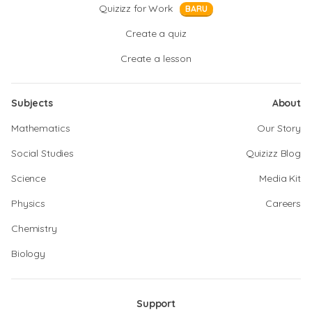
Quizizz for Work
BARU
Create a quiz
Create a lesson
Subjects
About
Mathematics
Our Story
Social Studies
Quizizz Blog
Science
Media Kit
Physics
Careers
Chemistry
Biology
Support