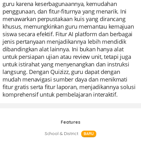
guru karena keserbagunaannya, kemudahan
penggunaan, dan fitur-fiturnya yang menarik. Ini
menawarkan perpustakaan kuis yang dirancang
khusus, memungkinkan guru memantau kemajuan
siswa secara efektif. Fitur AI platform dan berbagai
jenis pertanyaan menjadikannya lebih mendidik
dibandingkan alat lainnya. Ini bukan hanya alat
untuk persiapan ujian atau review unit, tetapi juga
untuk istirahat yang menyenangkan dan instruksi
langsung. Dengan Quizizz, guru dapat dengan
mudah menavigasi sumber daya dan menikmati
fitur gratis serta fitur laporan, menjadikannya solusi
komprehensif untuk pembelajaran interaktif.
Features
School & District
BARU