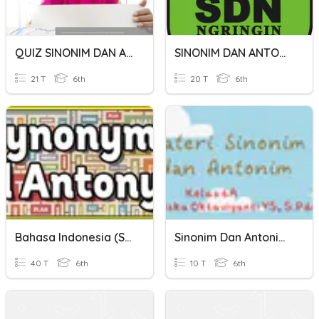
QUIZ SINONIM DAN ANTONIM
SINONIM DAN ANTONIM
21 T
6th
20 T
6th
Bahasa Indonesia (sinonim Dan Antonim)
Sinonim Dan Antonim Serta Makna Kata
40 T
6th
10 T
6th