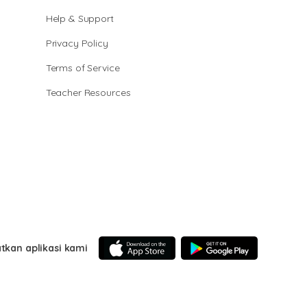
Help & Support
Privacy Policy
Terms of Service
Teacher Resources
tkan aplikasi kami