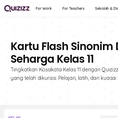
For Work
For Teachers
Sekolah & Dis
Kartu Flash Sinonim 
Seharga Kelas 11
Tingkatkan Kosakata Kelas 11 dengan Quizizz!
yang telah dikurasi. Pelajari, latih, dan kuas