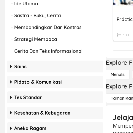
Ide Utama
Sastra - Buku, Cerita
Membandingkan Dan Kontras
10 T
Strategi Membaca
Cerita Dan Teks Informasional
Explore F
Sains
Menulis
Pidato & Komunikasi
Explore F
Tes Standar
Taman Kan
Kesehatan & Kebugaran
Jelaj
Memperke
Aneka Ragam
memperk