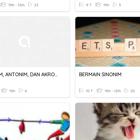
11th - 12th
22
9 T
11th
3
SINONIM, ANTONIM, DAN AKRONIM KATA
BERMAIN SINONIM
11th
6
10 T
11th - 12th
20