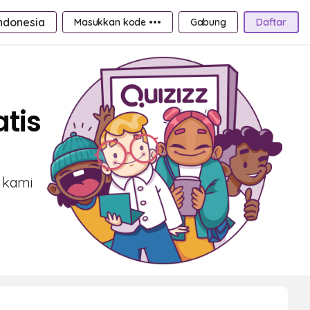
ndonesia
Masukkan kode •••
Gabung
Daftar
tis
m kami