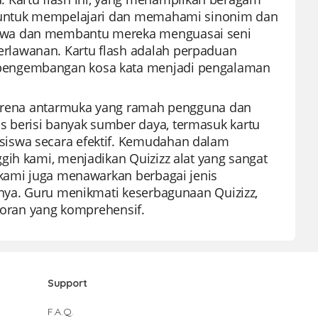
wa untuk mempelajari dan memahami sinonim dan
iswa dan membantu mereka menguasai seni
rlawanan. Kartu flash adalah perpaduan
 pengembangan kosa kata menjadi pengalaman
 karena antarmuka yang ramah pengguna dan
 berisi banyak sumber daya, termasuk kartu
siswa secara efektif. Kemudahan dalam
gih kami, menjadikan Quizizz alat yang sangat
 kami juga menawarkan berbagai jenis
nnya. Guru menikmati keserbagunaan Quizizz,
aporan yang komprehensif.
Support
F.A.Q.