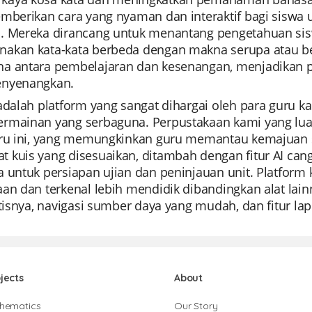
emberikan cara yang nyaman dan interaktif bagi sis
. Mereka dirancang untuk menantang pengetahuan s
akan kata-kata berbeda dengan makna serupa atau be
a antara pembelajaran dan kesenangan, menjadikan
nyenangkan.
 adalah platform yang sangat dihargai oleh para guru
rmainan yang serbaguna. Perpustakaan kami yang luas
aru ini, yang memungkinkan guru memantau kemajuan 
 kuis yang disesuaikan, ditambah dengan fitur AI cang
a untuk persiapan ujian dan peninjauan unit. Platform
aan dan terkenal lebih mendidik dibandingkan alat lai
atisnya, navigasi sumber daya yang mudah, dan fitur l
jects
About
hematics
Our Story