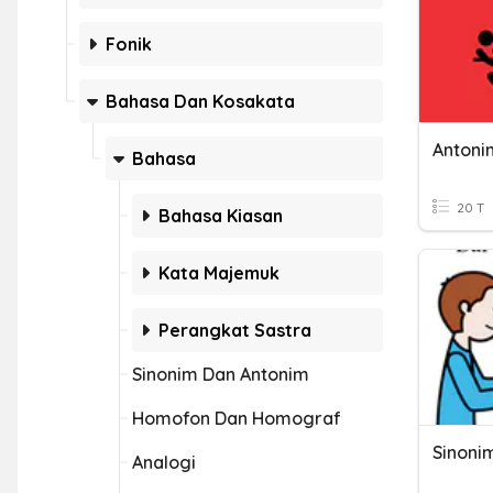
Fonik
Bahasa Dan Kosakata
Antoni
Bahasa
20 T
Bahasa Kiasan
Kata Majemuk
Perangkat Sastra
Sinonim Dan Antonim
Homofon Dan Homograf
Analogi