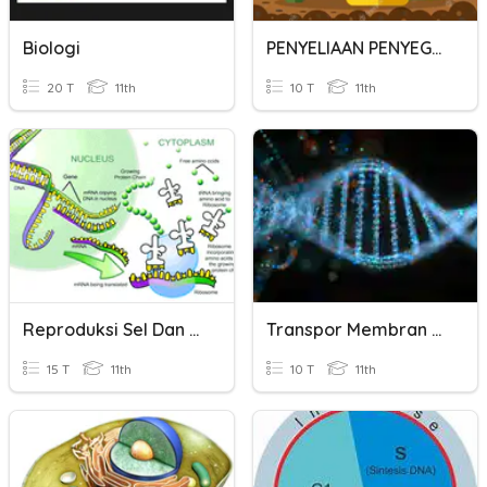
Biologi
PENYELIAAN PENYEGGARAAN TANAMAN
20 T
11th
10 T
11th
Reproduksi Sel Dan Sintesis Protein
Transpor Membran & Sintesis Protein
15 T
11th
10 T
11th