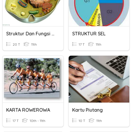
Struktur Dan Fungsi Sel
STRUKTUR SEL
20 T
11th
17 T
11th
KARTA ROWEROWA
Kartu Piutang
17 T
10th - 11th
10 T
11th