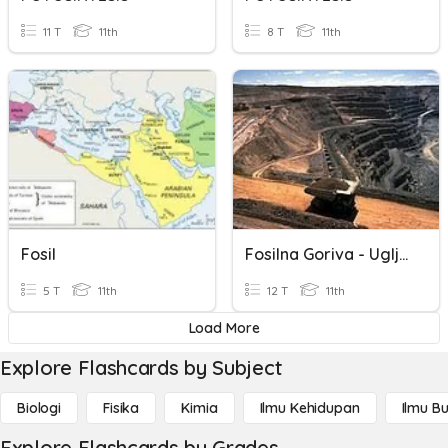
11 T
11th
8 T
11th
Fosil
Fosilna Goriva - Ugljen
5 T
11th
12 T
11th
Load More
Explore Flashcards by Subject
Biologi
Fisika
Kimia
Ilmu Kehidupan
Ilmu B
Explore Flashcards by Grades