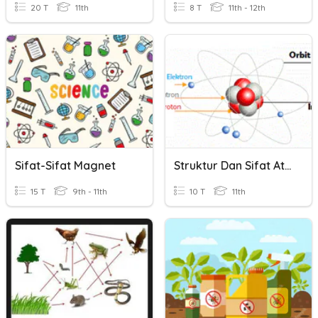
20 T
11th
8 T
11th - 12th
Sifat-Sifat Magnet
Struktur Dan Sifat Atom
15 T
9th - 11th
10 T
11th