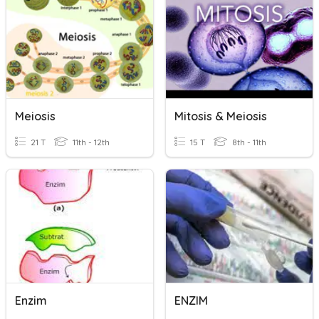
Meiosis
Mitosis & Meiosis
21 T
11th - 12th
15 T
8th - 11th
Enzim
ENZIM