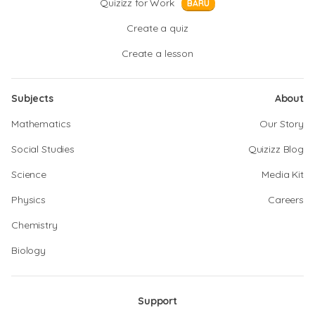
Quizizz for Work
BARU
Create a quiz
Create a lesson
Subjects
About
Mathematics
Our Story
Social Studies
Quizizz Blog
Science
Media Kit
Physics
Careers
Chemistry
Biology
Support