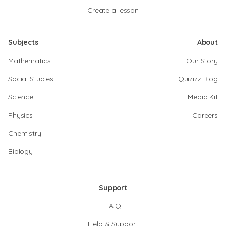
Create a lesson
Subjects
About
Mathematics
Our Story
Social Studies
Quizizz Blog
Science
Media Kit
Physics
Careers
Chemistry
Biology
Support
F.A.Q.
Help & Support