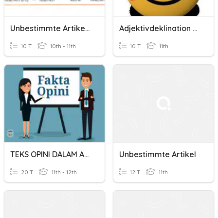
Unbestimmte Artikel Und Negationsartikel
Adjektivdeklination Mit Dem Unbestimmten Artikel
10 T
10th - 11th
10 T
11th
TEKS OPINI DALAM ARTIKEL
Unbestimmte Artikel
20 T
11th - 12th
12 T
11th