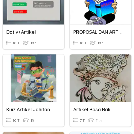
Dativ+Artikel
PROPOSAL DAN ARTIKEL
10 T
11th
10 T
11th
Kuiz Artikel Jahitan
Artikel Basa Bali
10 T
11th
7 T
11th