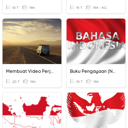
10 T
11th
15 T
11th - KG
Membuat Video Perjalanan
Buku Pengayaan (Nonfiksi)
20 T
11th
10 T
11th