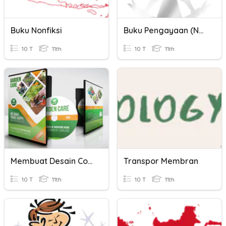
Buku Nonfiksi
Buku Pengayaan (Nonfiksi)
10 T
11th
10 T
11th
Membuat Desain Cover DVD
Transpor Membran
10 T
11th
10 T
11th