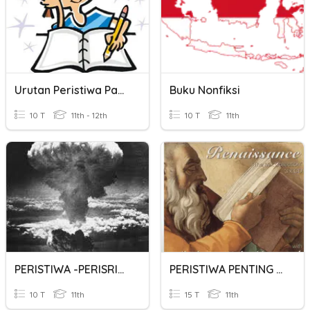
Urutan Peristiwa Pada Teks Nonfiksi
Buku Nonfiksi
10 T
11th - 12th
10 T
11th
PERISTIWA -PERISRIWA SEKITAR PROKLAMASI KEMERDEKAAN INDONESIA
PERISTIWA PENTING DI EROPA
10 T
11th
15 T
11th