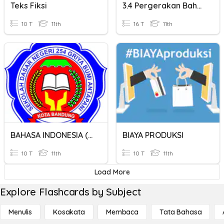
Teks Fiksi
3.4 Pergerakan Bahan Merentasi Membran Plasma Dalam Kehidupan
10 T
11th
16 T
11th
BAHASA INDONESIA ( NON FIKSI )
BIAYA PRODUKSI
10 T
11th
10 T
11th
Load More
Explore Flashcards by Subject
Menulis
Kosakata
Membaca
Tata Bahasa