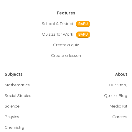
Features
School & District
BARU
Quizizz for Work
BARU
Create a quiz
Create a lesson
Subjects
About
Mathematics
Our Story
Social Studies
Quizizz Blog
Science
Media Kit
Physics
Careers
Chemistry