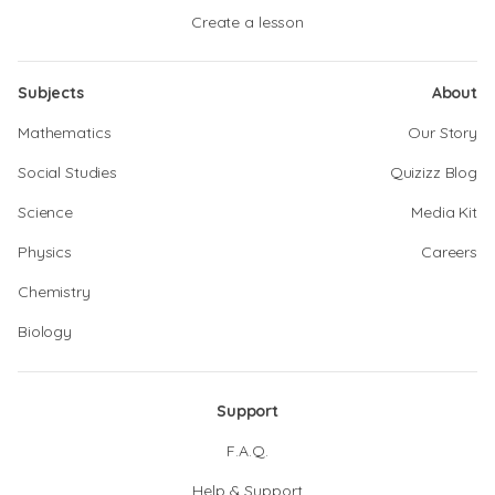
Create a lesson
Subjects
About
Mathematics
Our Story
Social Studies
Quizizz Blog
Science
Media Kit
Physics
Careers
Chemistry
Biology
Support
F.A.Q.
Help & Support