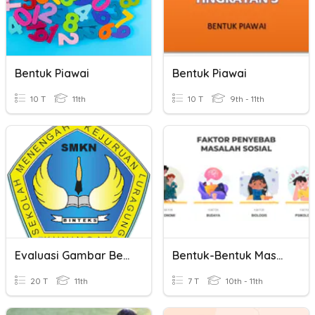
Bentuk Piawai
Bentuk Piawai
10 T
11th
10 T
9th - 11th
Evaluasi Gambar Bentuk Dan Perspektif
Bentuk-Bentuk Masalah Sosial
20 T
11th
7 T
10th - 11th