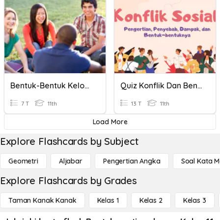
Bentuk-Bentuk Kelompok Sosial
Quiz Konflik Dan Bentuk-Bentuk Konflik
7 T
11th
13 T
11th
Load More
Explore Flashcards by Subject
Geometri
Aljabar
Pengertian Angka
Soal Kata 
Explore Flashcards by Grades
Taman Kanak Kanak
Kelas 1
Kelas 2
Kelas 3