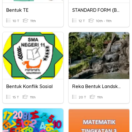
Bentuk TE
STANDARD FORM (BENTUK PIAWAI)
10 T
11th
12 T
10th - 11th
Bentuk Konflik Sosial
Reka Bentuk Landskap Tingkatan 2
15 T
11th
20 T
11th