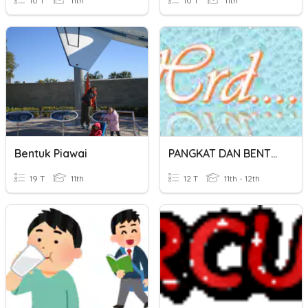
10 T
11th
10 T
11th
Bentuk Piawai
PANGKAT DAN BENTUK AKAR
19 T
11th
12 T
11th - 12th