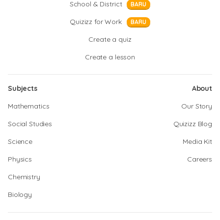
School & District
BARU
Quizizz for Work
BARU
Create a quiz
Create a lesson
Subjects
About
Mathematics
Our Story
Social Studies
Quizizz Blog
Science
Media Kit
Physics
Careers
Chemistry
Biology