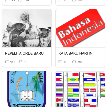
15 T
11th
10 T
11th
REPELITA ORDE BARU
KATA BAKU HARI INI
10 T
11th
10 T
11th