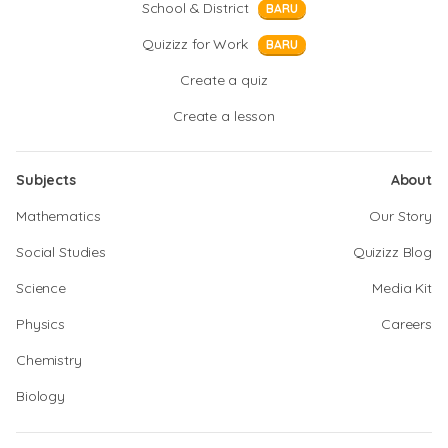
School & District
BARU
Quizizz for Work
BARU
Create a quiz
Create a lesson
Subjects
About
Mathematics
Our Story
Social Studies
Quizizz Blog
Science
Media Kit
Physics
Careers
Chemistry
Biology