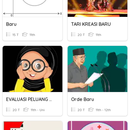
Baru
TARI KREASI BARU
15 T
11th
20 T
11th
EVALUASI PELUANG USAHA BARU
Orde Baru
20 T
11th - Uni
20 T
11th - 12th