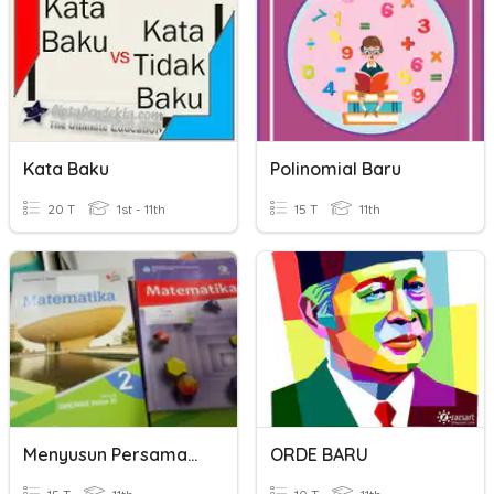
Kata Baku
Polinomial Baru
20 T
1st - 11th
15 T
11th
Menyusun Persamaan Kuadrat Baru
ORDE BARU