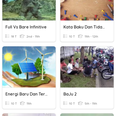
Full Vs Bare Infinitive
Kata Baku Dan Tidak Baku
18 T
2nd - 11th
10 T
11th - 12th
Energi Baru Dan Terbarukan
BaJu 2
10 T
11th
10 T
5th - 11th