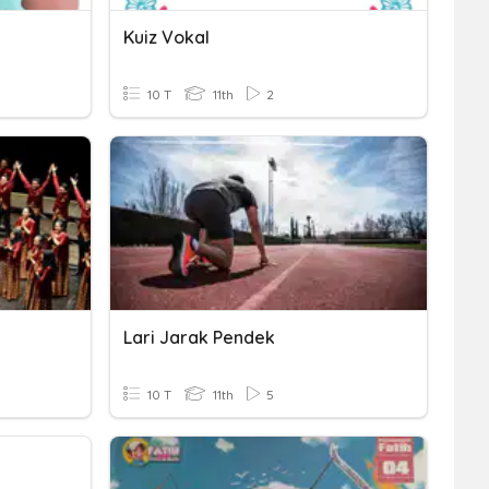
Kuiz Vokal
10 T
11th
2
Lari Jarak Pendek
10 T
11th
5