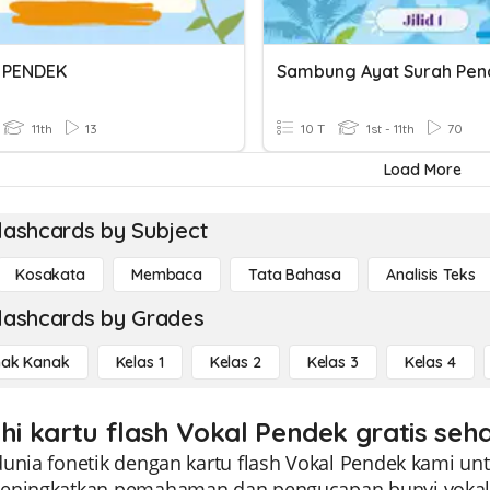
 PENDEK
Sambung Ayat Surah Pen
11th
13
10 T
1st - 11th
70
Load More
lashcards by Subject
Kosakata
Membaca
Tata Bahasa
Analisis Teks
lashcards by Grades
ak Kanak
Kelas 1
Kelas 2
Kelas 3
Kelas 4
ahi kartu flash Vokal Pendek gratis seha
unia fonetik dengan kartu flash Vokal Pendek kami unt
eningkatkan pemahaman dan pengucapan bunyi vokal 