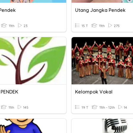
 Pendek
Utang Jangka Pendek
11th
23
15 T
11th
275
 PENDEK
Kelompok Vokal
11th
145
19 T
11th - 12th
14