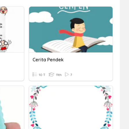
Cerita Pendek
10 T
11th
7