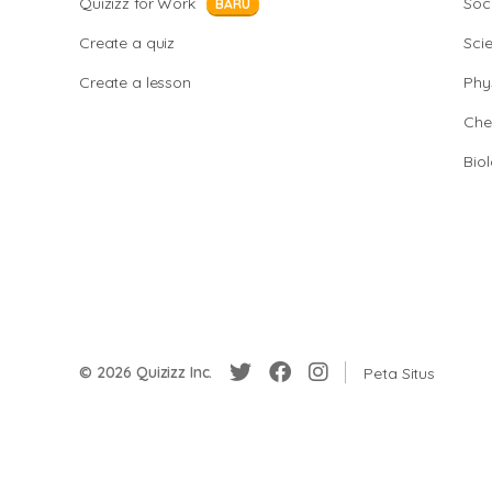
Quizizz for Work
Soci
BARU
Create a quiz
Sci
Create a lesson
Phy
Che
Bio
© 2026 Quizizz Inc.
Peta Situs