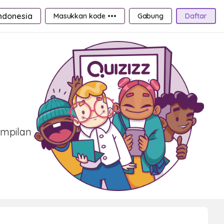
ndonesia
Masukkan kode •••
Gabung
Daftar
ampilan