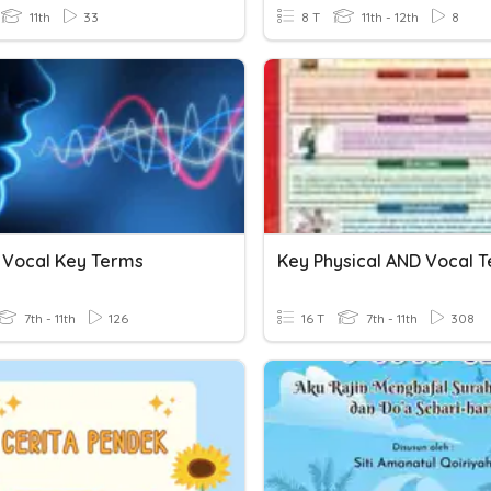
11th
33
8 T
11th - 12th
8
Vocal Key Terms
Key Physical AND Vocal 
7th - 11th
126
16 T
7th - 11th
308