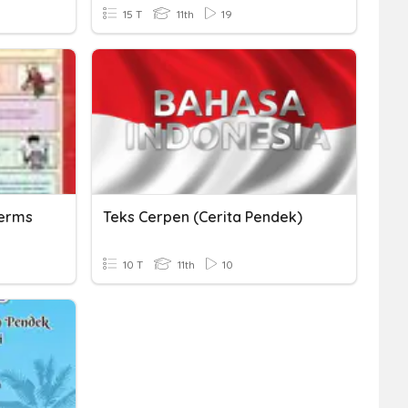
15 T
11th
19
Terms
Teks Cerpen (Cerita Pendek)
10 T
11th
10