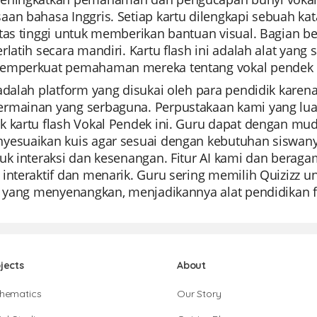
an bahasa Inggris. Setiap kartu dilengkapi sebuah kata
tas tinggi untuk memberikan bantuan visual. Bagian be
rlatih secara mandiri. Kartu flash ini adalah alat yan
emperkuat pemahaman mereka tentang vokal pendek 
 adalah platform yang disukai oleh para pendidik kar
rmainan yang serbaguna. Perpustakaan kami yang l
k kartu flash Vokal Pendek ini. Guru dapat dengan m
esuaikan kuis agar sesuai dengan kebutuhan siswanya.
tuk interaksi dan kesenangan. Fitur AI kami dan bera
interaktif dan menarik. Guru sering memilih Quizizz un
t yang menyenangkan, menjadikannya alat pendidikan fa
jects
About
hematics
Our Story