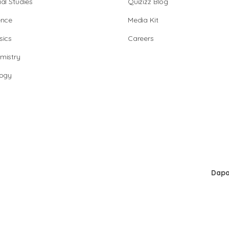
al Studies
Quizizz Blog
ence
Media Kit
sics
Careers
mistry
logy
Dapa