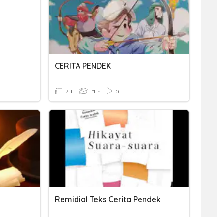
CERITA PENDEK
7 T
11th
0
Remidial Teks Cerita Pendek