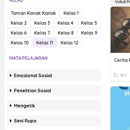
KELAS
Vokal 
Taman Kanak Kanak
Kelas 1
Kelas 2
Kelas 3
Kelas 4
Kelas 5
Kelas 6
Kelas 7
Kelas 8
Kelas 9
Kelas 10
Kelas 11
Kelas 12
MATA PELAJARAN
Cerita
Emosional Sosial
15 T
Penelitian Sosial
Mengetik
Seni Rupa