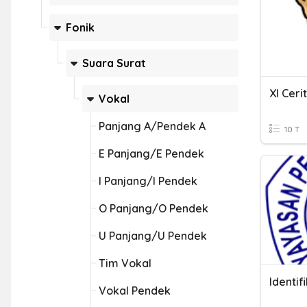
Fonik
Suara Surat
XI Cer
Vokal
Panjang A/Pendek A
10 T
E Panjang/E Pendek
I Panjang/I Pendek
O Panjang/O Pendek
U Panjang/U Pendek
Tim Vokal
Identif
Vokal Pendek