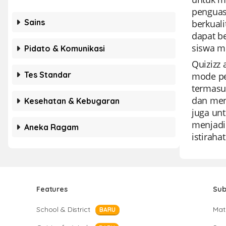
penguasa
Sains
berkuali
dapat be
siswa m
Pidato & Komunikasi
Quizizz
Tes Standar
mode pe
termasu
dan meny
Kesehatan & Kebugaran
juga un
menjadi 
Aneka Ragam
istiraha
Features
Sub
School & District
Mat
BARU