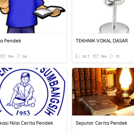
ita Pendek
TEKHNIK VOKAL DASAR
11th
54
25 T
11th
73
ikasi Nilai Cerita Pendek
Seputar Cerita Pendek