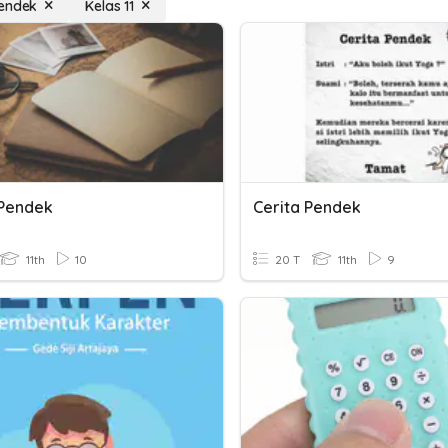
Pendek
Kelas 11
 Pendek
Cerita Pendek
11th
10
20 T
11th
9