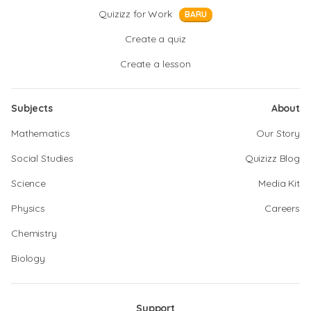
Quizizz for Work
BARU
Create a quiz
Create a lesson
Subjects
About
Mathematics
Our Story
Social Studies
Quizizz Blog
Science
Media Kit
Physics
Careers
Chemistry
Biology
Support