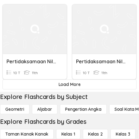
Pertidaksamaan Nilai Mutlak
Pertidaksamaan Nilai Mutlak
10 T
11th
10 T
11th
Load More
Explore Flashcards by Subject
Geometri
Aljabar
Pengertian Angka
Soal Kata 
Explore Flashcards by Grades
Taman Kanak Kanak
Kelas 1
Kelas 2
Kelas 3