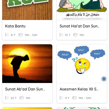
Kata Bantu
Sunat Hai'at Dan Sunat Ab'ad
21 T
11th - 12th
10 T
11th
Sunat Ab'ad Dan Sunat Haiat
Asesmen Kelas XII Surat Lamaran Kerja
20 T
11th
11 T
11th - 12th