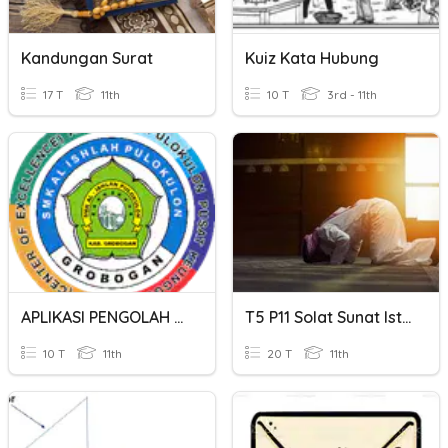
Kandungan Surat
Kuiz Kata Hubung
17 T
11th
10 T
3rd - 11th
APLIKASI PENGOLAH KATA
T5 P11 Solat Sunat Istikharah Dan Solat Sunat Tasbih
10 T
11th
20 T
11th