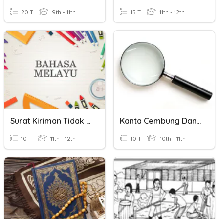
20 T
9th - 11th
15 T
11th - 12th
Surat Kiriman Tidak Rasmi
Kanta Cembung Dan Kanta Cekung
10 T
11th - 12th
10 T
10th - 11th