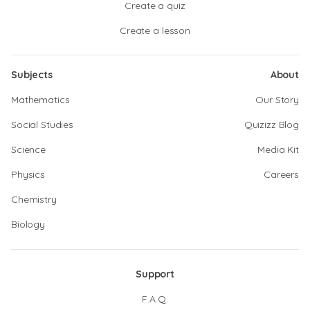
Create a quiz
Create a lesson
Subjects
About
Mathematics
Our Story
Social Studies
Quizizz Blog
Science
Media Kit
Physics
Careers
Chemistry
Biology
Support
F.A.Q.