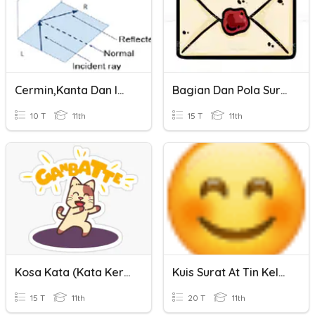
Cermin,Kanta Dan Imej
Bagian Dan Pola Surat
10 T
11th
15 T
11th
Kosa Kata (Kata Kerja Dan Obyek)
Kuis Surat At Tin Kelas 5
15 T
11th
20 T
11th