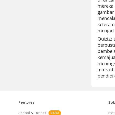
mereka 
gambar 
mencaku
keteram
menjadi
Quizizz
perpust
pembela
kemajua
meningka
interakt
pendidi
Features
Sub
School & District
Mat
BARU