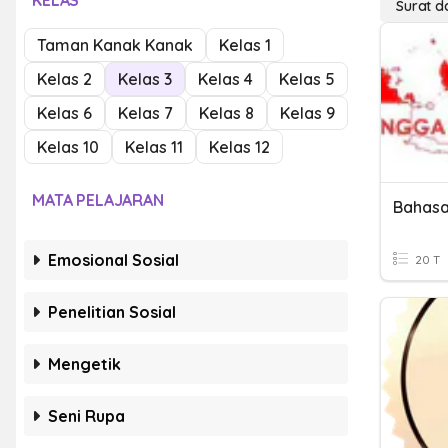
KELAS
Surat d
Taman Kanak Kanak
Kelas 1
Kelas 2
Kelas 3
Kelas 4
Kelas 5
Kelas 6
Kelas 7
Kelas 8
Kelas 9
Kelas 10
Kelas 11
Kelas 12
MATA PELAJARAN
Emosional Sosial
20 T
Penelitian Sosial
Mengetik
Seni Rupa