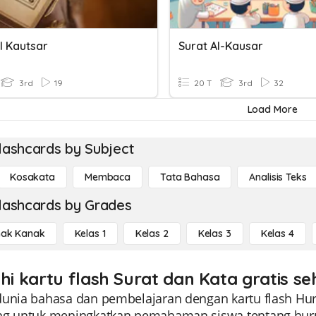
l Kautsar
Surat Al-Kausar
3rd
19
20 T
3rd
32
Load More
lashcards by Subject
Kosakata
Membaca
Tata Bahasa
Analisis Teks
lashcards by Grades
ak Kanak
Kelas 1
Kelas 2
Kelas 3
Kelas 4
ahi kartu flash Surat dan Kata gratis s
unia bahasa dan pembelajaran dengan kartu flash Huruf
ng untuk meningkatkan pemahaman siswa tentang huruf 