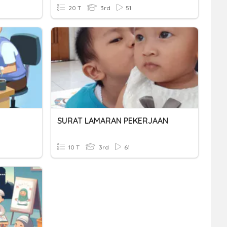
20 T
3rd
51
SURAT LAMARAN PEKERJAAN
10 T
3rd
61