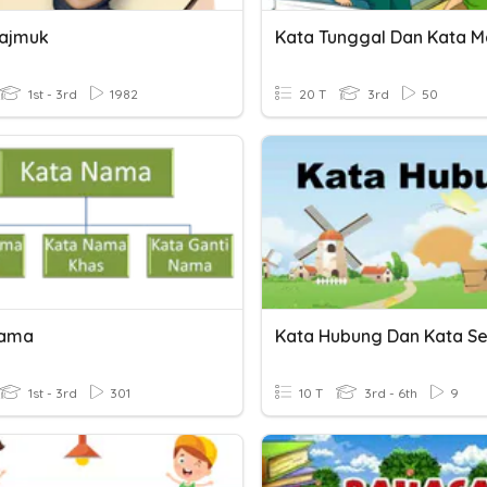
ajmuk
Kata Tunggal Dan Kata 
1st - 3rd
1982
20 T
3rd
50
Nama
1st - 3rd
301
10 T
3rd - 6th
9