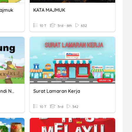
Majmuk
KATA MAJMUK
10 T
3rd - 6th
632
Kata Hubung Dan Kata Sendi Nama
Surat Lamaran Kerja
10 T
3rd
342