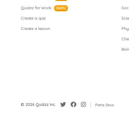
Quizizz for Work
Soci
BARU
Create a quiz
Sci
Create a lesson
Phy
Che
Bio
© 2026 Quizizz Inc.
Peta Situs