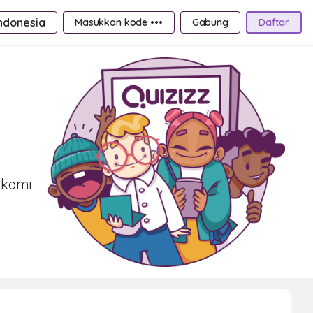
ndonesia
Masukkan kode •••
Gabung
Daftar
 kami