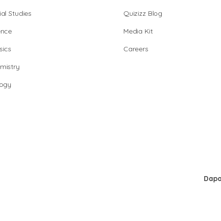
al Studies
Quizizz Blog
ence
Media Kit
sics
Careers
mistry
logy
Dapa