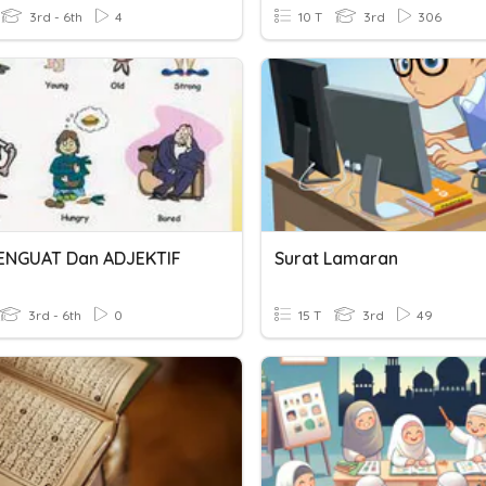
3rd - 6th
4
10 T
3rd
306
ENGUAT Dan ADJEKTIF
Surat Lamaran
3rd - 6th
0
15 T
3rd
49