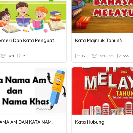
emeri Dan Kata Penguat
Kata Majmuk Tahun3
3rd
2
15 T
3rd - 6th
666
KATA NAMA AM DAN KATA NAMA KHAS
Kata Hubung