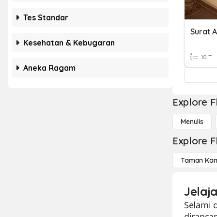
Tes Standar
Surat A
Kesehatan & Kebugaran
10 T
Aneka Ragam
Explore F
Menulis
Explore F
Taman Kan
Jelaj
Selami d
diranca