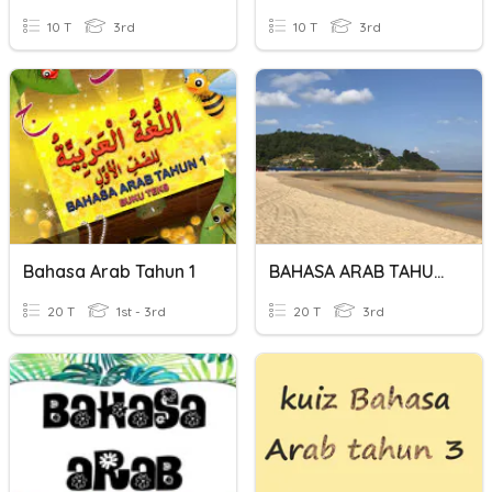
10 T
3rd
10 T
3rd
Bahasa Arab Tahun 1
BAHASA ARAB TAHUN 3
20 T
1st - 3rd
20 T
3rd