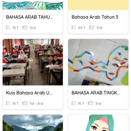
BAHASA ARAB TAHUN 3
Bahasa Arab Tahun 3
15 T
3rd
20 T
3rd
Kuis Bahasa Arab Upkk
BAHASA ARAB TINGKATAN 3
15 T
1st - 3rd
15 T
3rd