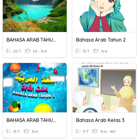
BAHASA ARAB TAHUN 6
Bahasa Arab Tahun 2
20 T
1st - 3rd
15 T
3rd
BAHASA ARAB TAHUN 3
Bahasa Arab Kelas 3
15 T
3rd
11 T
3rd - 4th