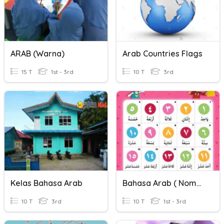
ARAB (Warna)
Arab Countries Flags
15 T
1st - 3rd
10 T
3rd
Kelas Bahasa Arab
Bahasa Arab ( Nombor)
10 T
3rd
10 T
1st - 3rd