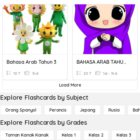
Bahasa Arab Tahun 3
BAHASA ARAB TAHUN 1
10 T
3rd
20 T
1st - 3rd
Load More
Explore Flashcards by Subject
Orang Spanyol
Perancis
Jepang
Rusia
Bah
Explore Flashcards by Grades
Taman Kanak Kanak
Kelas 1
Kelas 2
Kelas 3