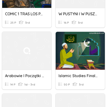
COMIC 1 TRAS LOS PASOS DE IBN ARABI
W PUSTYNI I W PUSZCZY - 5, 6, 7, 8 Rozdział
25 P
3rd
16 P
3rd
Arabowie I Początki Islamu
Islamic Studies Final Quiz For Non Arabs Section- G
14 P
1st - 3rd
50 P
3rd