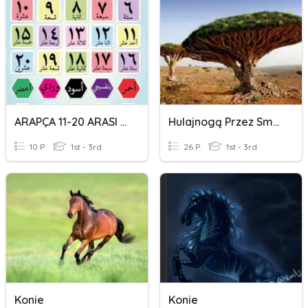
ARAPÇA 11-20 ARASI MÜZEKKER SAYILAR
Hulajnogą Przez Smoczą Wyspę
10 P
1st - 3rd
26 P
1st - 3rd
Konie
Konie