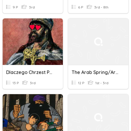
9 P
3rd
6 P
3rd - 8th
Dlaczego Chrzest Polski Nie Był Stratą, Lecz Zyskiem?
The Arab Spring/Arabska Wiosna
13 P
3rd
12 P
1st - 3rd