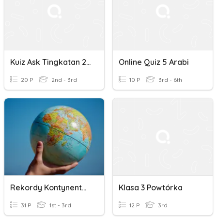
Kuiz Ask Tingkatan 2 Ibnu Arabi
Online Quiz 5 Arabi
20 P
2nd - 3rd
10 P
3rd - 6th
Rekordy Kontynentów - Największy, Najmniejszy, Najzimniejszy...
Klasa 3 Powtórka
31 P
1st - 3rd
12 P
3rd