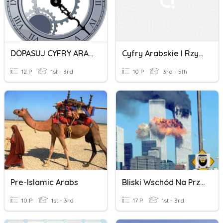
DOPASUJ CYFRY ARABSKIE I RZYMSKIE Cz. 1
Cyfry Arabskie I Rzymskie
12 P
1st - 3rd
10 P
3rd - 5th
Pre-Islamic Arabs
Bliski Wschód Na Przełomie XX I XXI W.
10 P
1st - 3rd
17 P
1st - 3rd