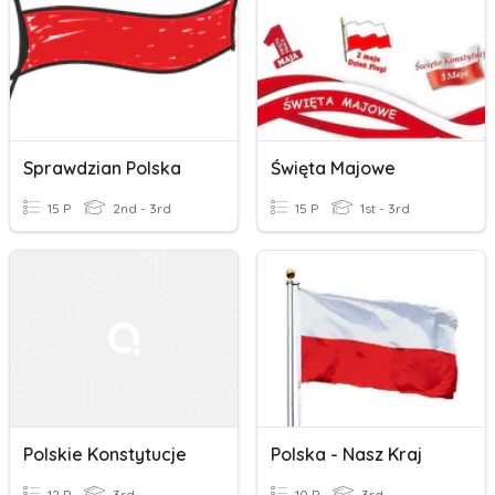
Sprawdzian Polska
Święta Majowe
15 P
2nd - 3rd
15 P
1st - 3rd
Polskie Konstytucje
Polska - Nasz Kraj
12 P
3rd
10 P
3rd