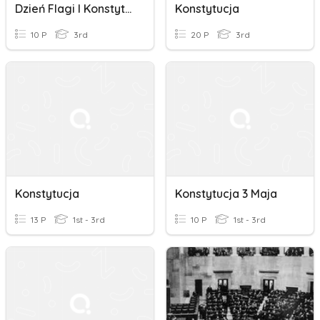
Dzień Flagi I Konstytucja 3 Maja.
Konstytucja
10 P
3rd
20 P
3rd
Konstytucja
Konstytucja 3 Maja
13 P
1st - 3rd
10 P
1st - 3rd