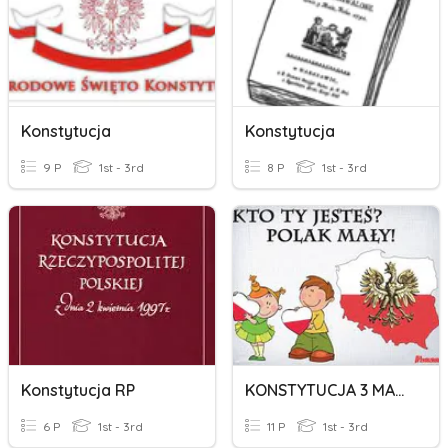
Konstytucja
Konstytucja
9 P
1st - 3rd
8 P
1st - 3rd
Konstytucja RP
KONSTYTUCJA 3 MAJA
6 P
1st - 3rd
11 P
1st - 3rd