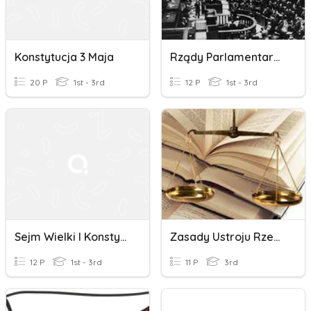
Konstytucja 3 Maja
Rządy Parlamentarne
20 P
1st - 3rd
12 P
1st - 3rd
Sejm Wielki I Konstytucja 3 Maja
Zasady Ustroju Rzeczypospolitej Polskiej
12 P
1st - 3rd
11 P
3rd