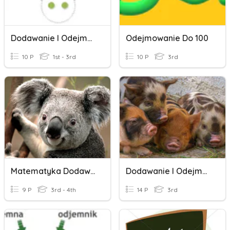
Dodawanie I Odejmowanie
Odejmowanie Do 100
10 P
1st - 3rd
10 P
3rd
Matematyka Dodawanie I Odejmowanie W Pamięci
Dodawanie I Odejmowanie Do 100.
9 P
3rd - 4th
14 P
3rd