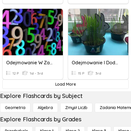
Odejmowanie W Zakresie 10
Odejmowanie I Dodawanie Ćwiczenie
12 P
1st - 3rd
15 P
3rd
Load More
Explore Flashcards by Subject
Geometria
Algebra
Zmysł Liczb
Zadania Matema
Explore Flashcards by Grades