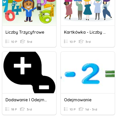
Liczby Trzycyfrowe
Kartkówka - Liczby Trzycyfrowe
10 P
3rd
10 P
3rd
Dodawanie I Odejmowanie
Odejmowanie
18 P
3rd
10 P
1st - 3rd