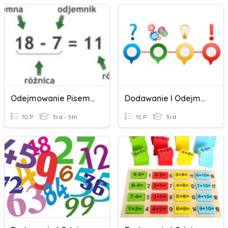
Odejmowanie Pisemne
Dodawanie I Odejmowanie Liczb Całkowitych
10 P
3rd - 5th
15 P
3rd