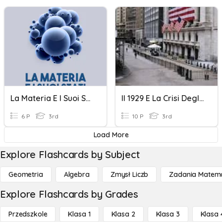
La Materia E I Suoi Stati
Il 1929 E La Crisi Degli Stati Liberali.
6 P
3rd
10 P
3rd
Load More
Explore Flashcards by Subject
Geometria
Algebra
Zmysł Liczb
Zadania Matema
Explore Flashcards by Grades
Przedszkole
Klasa 1
Klasa 2
Klasa 3
Klasa 