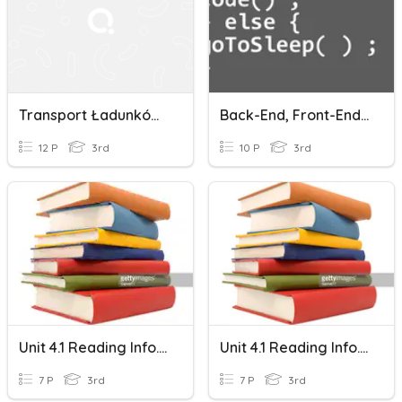
Transport Ładunków Ponadgabarytowyh, Transport Wewnętrzny
Back-End, Front-End E Full Stack
12 P
3rd
10 P
3rd
Unit 4.1 Reading Info. Stack C
Unit 4.1 Reading Info. Stack B
7 P
3rd
7 P
3rd