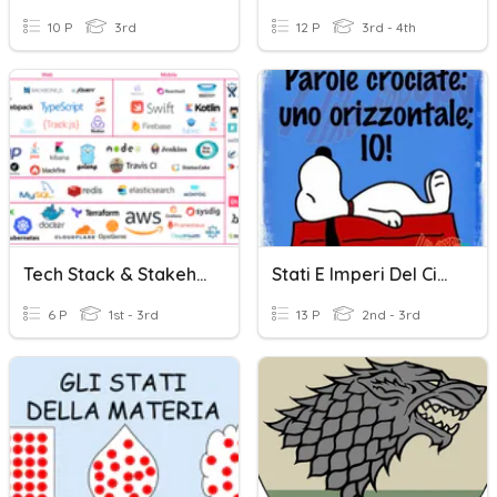
10 P
3rd
12 P
3rd - 4th
Tech Stack & Stakeholders
Stati E Imperi Del Cinquecento
6 P
1st - 3rd
13 P
2nd - 3rd