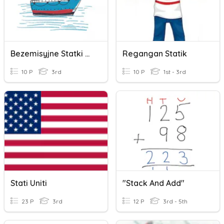
Bezemisyjne Statki Autonomiczne
Regangan Statik
10 P
3rd
10 P
1st - 3rd
Stati Uniti
"Stack And Add"
23 P
3rd
12 P
3rd - 5th