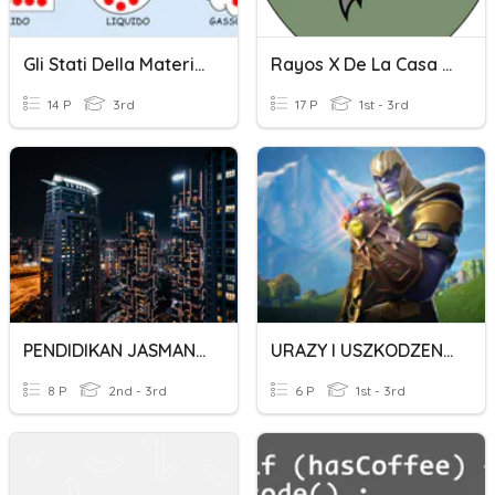
Gli Stati Della Materia Classe Terza
Rayos X De La Casa Stark
14 P
3rd
17 P
1st - 3rd
PENDIDIKAN JASMANI THN 3(REGANGAN STATIK)
URAZY I USZKODZENIA KOŚCI I STAWÓW
8 P
2nd - 3rd
6 P
1st - 3rd