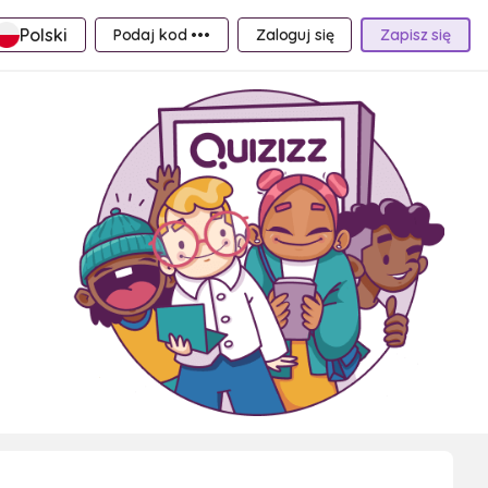
Polski
Podaj kod •••
Zaloguj się
Zapisz się