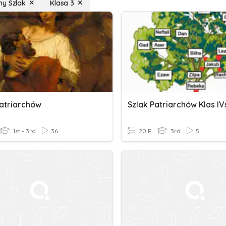
y Szlak
Klasa 3
Patriarchów
Szlak Patriarchów Klas IV
1st - 3rd
36
20 P
3rd
5