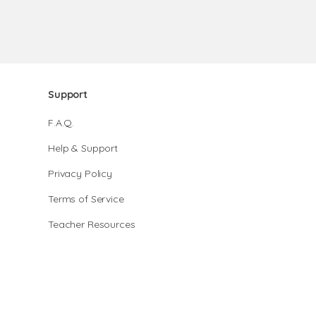
Support
F.A.Q.
Help & Support
Privacy Policy
Terms of Service
Teacher Resources