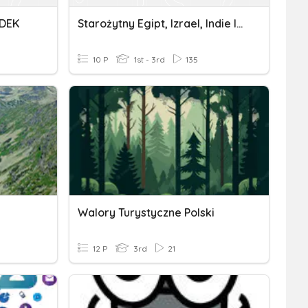
ADEK
Starożytny Egipt, Izrael, Indie I Chiny
10 P
1st - 3rd
135
Walory Turystyczne Polski
12 P
3rd
21