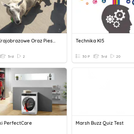
Drogi Krajobrazowe Oraz Piesze Długodystansowe W Europie
Technika Kl5
3rd
2
30 P
3rd
20
ki PerfectCare
Marsh Buzz Quiz Test