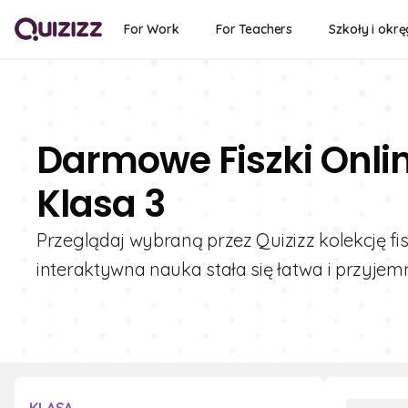
For Work
For Teachers
Szkoły i okrę
Darmowe Fiszki Onli
Klasa 3
Przeglądaj wybraną przez Quizizz kolekcję fi
interaktywna nauka stała się łatwa i przyjem