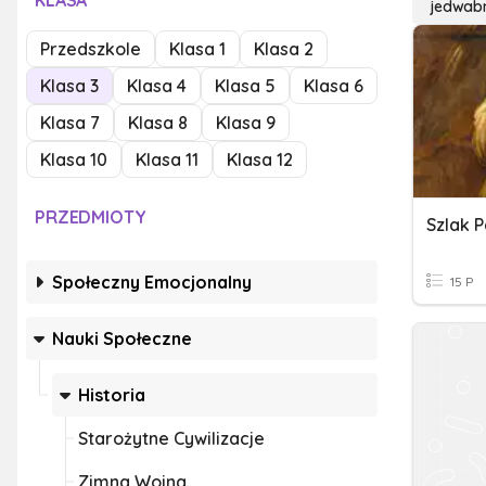
KLASA
jedwabn
Przedszkole
Klasa 1
Klasa 2
Klasa 3
Klasa 4
Klasa 5
Klasa 6
Klasa 7
Klasa 8
Klasa 9
Klasa 10
Klasa 11
Klasa 12
PRZEDMIOTY
Szlak 
Społeczny Emocjonalny
15 P
Nauki Społeczne
Historia
Starożytne Cywilizacje
Zimna Wojna