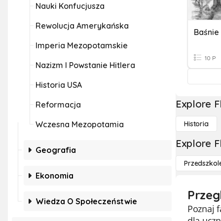
Nauki Konfucjusza
Rewolucja Amerykańska
Baśnie
Imperia Mezopotamskie
10 P
Nazizm I Powstanie Hitlera
Historia USA
Explore F
Reformacja
Wczesna Mezopotamia
Historia
Explore F
Geografia
Przedszkol
Ekonomia
Przeg
Wiedza O Społeczeństwie
Poznaj 
dla uczn