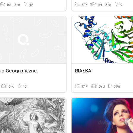
1st - 3rd
46
8 P
1st - 3rd
9
ia Geograficzne
BIAŁKA
3rd
13
17 P
3rd
586