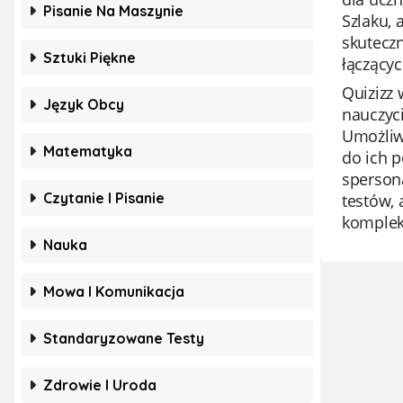
Pisanie Na Maszynie
Szlaku, 
skutecz
Sztuki Piękne
łączący
Quizizz 
Język Obcy
nauczyci
Umożliw
Matematyka
do ich p
spersona
Czytanie I Pisanie
testów, 
komplek
Nauka
Mowa I Komunikacja
Standaryzowane Testy
Zdrowie I Uroda