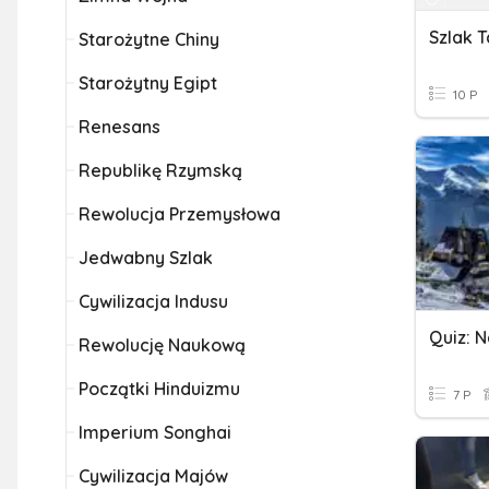
Szlak T
Starożytne Chiny
Starożytny Egipt
10 P
Renesans
Republikę Rzymską
Rewolucja Przemysłowa
Jedwabny Szlak
Cywilizacja Indusu
Rewolucję Naukową
Początki Hinduizmu
7 P
Imperium Songhai
Cywilizacja Majów