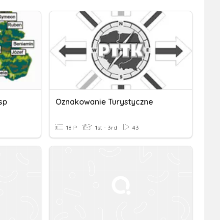
sp
Oznakowanie Turystyczne
18 P
1st - 3rd
43