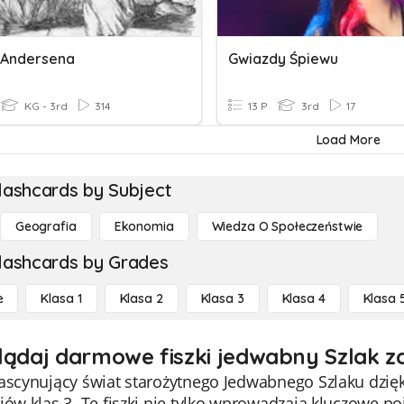
 Andersena
Gwiazdy Śpiewu
KG - 3rd
314
13 P
3rd
17
Load More
lashcards by Subject
Geografia
Ekonomia
Wiedza O Społeczeństwie
lashcards by Grades
e
Klasa 1
Klasa 2
Klasa 3
Klasa 4
Klasa 
lądaj darmowe fiszki jedwabny Szlak za
fascynujący świat starożytnego Jedwabnego Szlaku dzi
iów klas 3. Te fiszki nie tylko wprowadzają kluczowe po