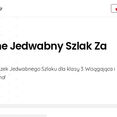
gi
ne Jedwabny Szlak Za
szek Jedwabnego Szlaku dla klasy 3. Wciągająca i
na!