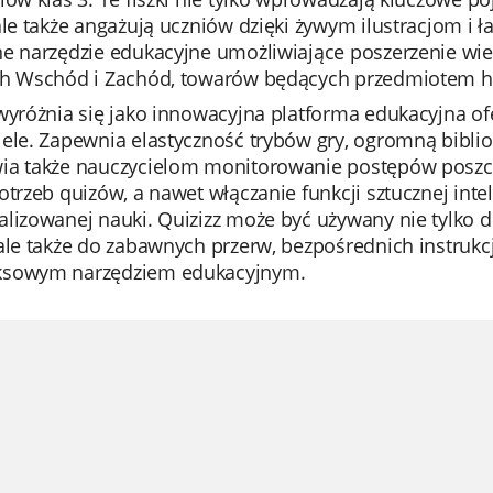
ale także angażują uczniów dzięki żywym ilustracjom i 
ne narzędzie edukacyjne umożliwiające poszerzenie wi
ch Wschód i Zachód, towarów będących przedmiotem ha
wyróżnia się jako innowacyjna platforma edukacyjna of
ele. Zapewnia elastyczność trybów gry, ogromną bibliot
ia także nauczycielom monitorowanie postępów poszc
otrzeb quizów, a nawet włączanie funkcji sztucznej inte
lizowanej nauki. Quizizz może być używany nie tylko 
ale także do zabawnych przerw, bezpośrednich instrukcji
sowym narzędziem edukacyjnym.