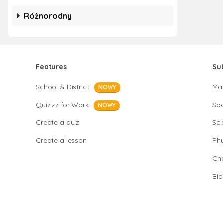
Różnorodny
Features
Su
School & District
Ma
NOWY
Quizizz for Work
Soc
NOWY
Create a quiz
Sci
Create a lesson
Phy
Che
Bio