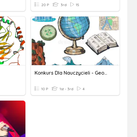
20 P
3rd
15
Konkurs Dla Nauczycieli - Geografia
10 P
1st - 3rd
4