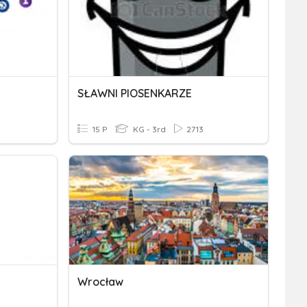
SŁAWNI PIOSENKARZE
15 P
KG - 3rd
2713
Wrocław