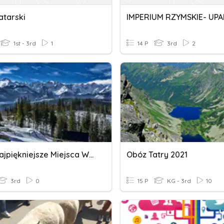
atarski
IMPERIUM RZYMSKIE- UP
1st - 3rd
1
14 P
3rd
2
Quiz: Najpiękniejsze Miejsca W Słowackich Tatrach Wysokich
Obóz Tatry 2021
3rd
0
15 P
KG - 3rd
10