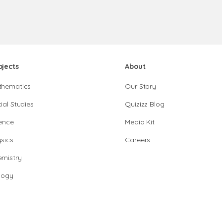
bjects
About
thematics
Our Story
ial Studies
Quizizz Blog
ence
Media Kit
sics
Careers
mistry
logy