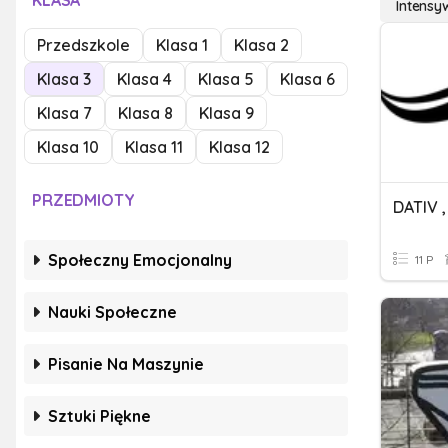
KLASA
Intensy
Przedszkole
Klasa 1
Klasa 2
Klasa 3
Klasa 4
Klasa 5
Klasa 6
Klasa 7
Klasa 8
Klasa 9
Klasa 10
Klasa 11
Klasa 12
PRZEDMIOTY
Społeczny Emocjonalny
11 P
Nauki Społeczne
Pisanie Na Maszynie
Sztuki Piękne