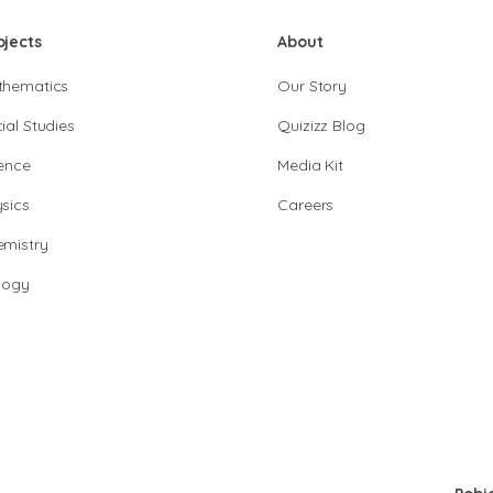
bjects
About
thematics
Our Story
ial Studies
Quizizz Blog
ence
Media Kit
sics
Careers
mistry
logy