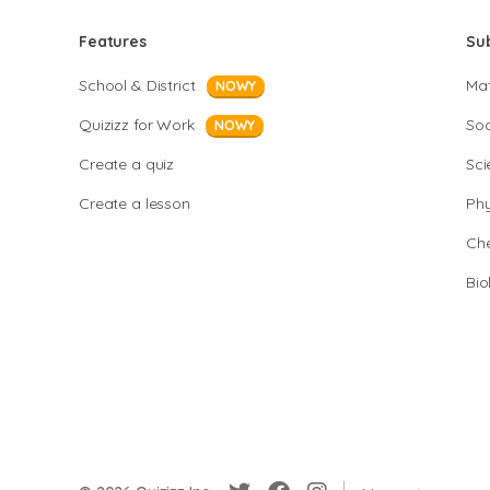
Features
Su
School & District
Ma
NOWY
Quizizz for Work
Soc
NOWY
Create a quiz
Sci
Create a lesson
Phy
Che
Bio