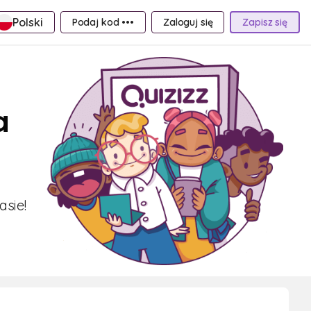
Polski
Podaj kod •••
Zaloguj się
Zapisz się
a
sie!