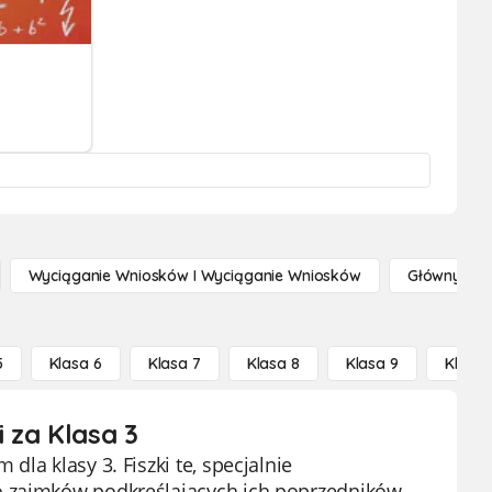
Wyciąganie Wniosków I Wyciąganie Wniosków
Główny Po
5
Klasa 6
Klasa 7
Klasa 8
Klasa 9
Klasa 
 za Klasa 3
la klasy 3. Fiszki te, specjalnie
o zaimków podkreślających ich poprzedników,