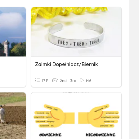
Zaimki Dopełniacz/biernik
17 P
2nd - 3rd
146