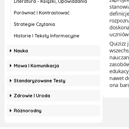
Literatura - Książki, Opowiadania
stanowią
Porównać I Kontrastować
definicj
rozpozn
Strategie Czytania
doskona
uczniów
Historie I Teksty Informacyjne
Quizizz 
wszechst
Nauka
nauczan
zasobów
Mowa I Komunikacja
edukacy
nawet do
Standaryzowane Testy
ona bard
Zdrowie I Uroda
Różnorodny