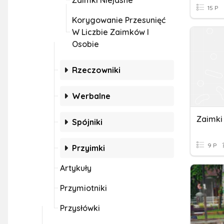
Zaimki Niejasne
15 P
Korygowanie Przesunięć
W Liczbie Zaimków I
Osobie
Rzeczowniki
Werbalne
Zaimki
Spójniki
9 P
Przyimki
Artykuły
Przymiotniki
Przysłówki