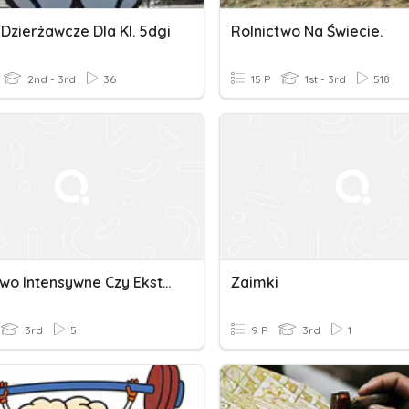
Dzierżawcze Dla Kl. 5dgi
Rolnictwo Na Świecie.
2nd - 3rd
36
15 P
1st - 3rd
518
Rolnictwo Intensywne Czy Ekstensywne?
Zaimki
3rd
5
9 P
3rd
1