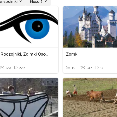
wne zaimki
Klasa 3
DATIV , Rodzajniki, Zaimki Osobowe
Zamki
3rd
229
13 P
3rd
13