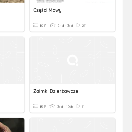
Części Mowy
10 P
2nd - 3rd
211
Zaimki Dzierżawcze
15 P
3rd - 10th
11