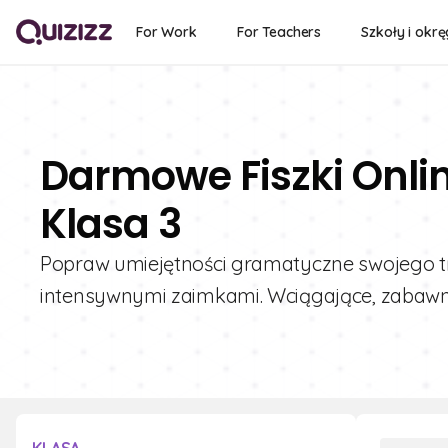
For Work
For Teachers
Szkoły i okrę
Darmowe Fiszki Onli
Klasa 3
Popraw umiejętności gramatyczne swojego tr
intensywnymi zaimkami. Wciągające, zabawne 