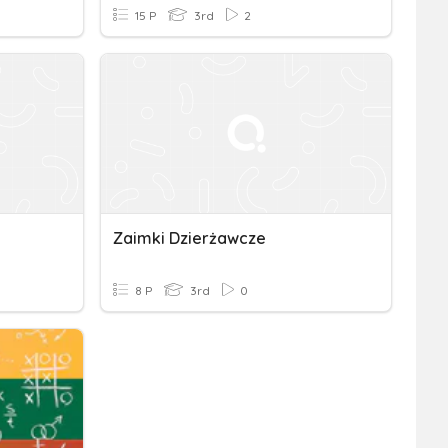
15 P
3rd
2
Zaimki Dzierżawcze
8 P
3rd
0