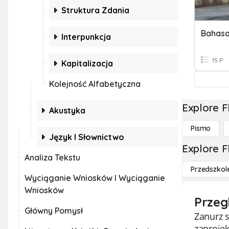
Struktura Zdania
Bahasa
Interpunkcja
15 P
Kapitalizacja
Kolejność Alfabetyczna
Explore F
Akustyka
Pismo
Język I Słownictwo
Explore F
Analiza Tekstu
Przedszkol
Wyciąganie Wniosków I Wyciąganie
Wniosków
Przeg
Główny Pomysł
Zanurz s
zaproje