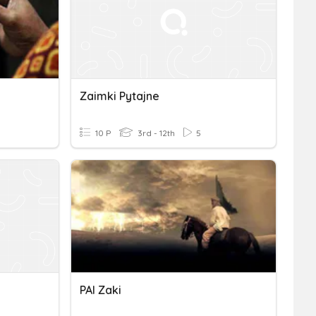
Zaimki Pytajne
10 P
3rd - 12th
5
PAI Zaki