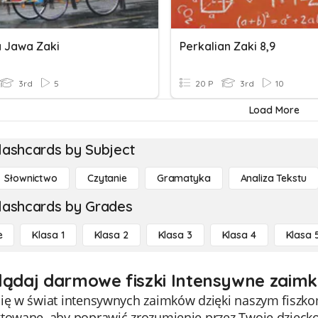
 Jawa Zaki
Perkalian Zaki 8,9
3rd
5
20 P
3rd
10
Load More
lashcards by Subject
Słownictwo
Czytanie
Gramatyka
Analiza Tekstu
lashcards by Grades
e
Klasa 1
Klasa 2
Klasa 3
Klasa 4
Klasa 
lądaj darmowe fiszki Intensywne zaimki
ię w świat intensywnych zaimków dzięki naszym fiszkom d
ktowane, aby poprawić zrozumienie przez Twoje dzieck