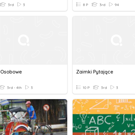
3rd
3
8 P
3rd
94
 Osobowe
Zaimki Pytające
3rd - 4th
3
10 P
3rd
3