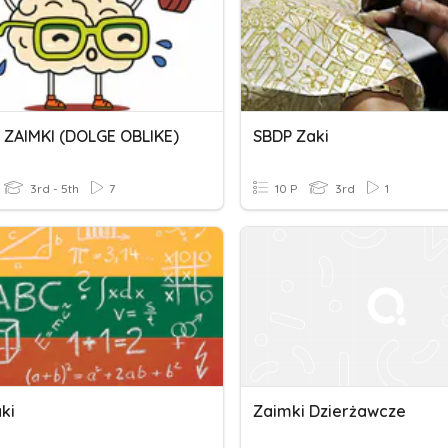
 ZAIMKI (DOLGE OBLIKE)
SBDP Zaki
3rd - 5th
7
10 P
3rd
1
ki
Zaimki Dzierżawcze