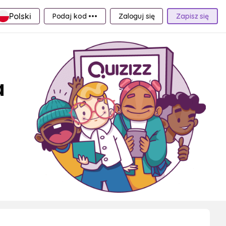
Polski
Podaj kod •••
Zaloguj się
Zapisz się
a