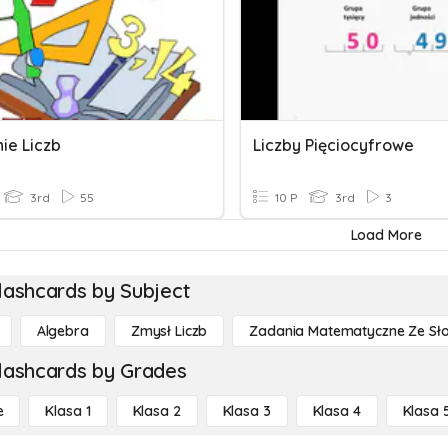
ie Liczb
Liczby Pięciocyfrowe
3rd
55
10 P
3rd
3
Load More
lashcards by Subject
Algebra
Zmysł Liczb
Zadania Matematyczne Ze Sł
lashcards by Grades
e
Klasa 1
Klasa 2
Klasa 3
Klasa 4
Klasa 