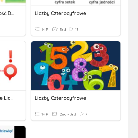
Liczby Naturalne - Kolejność Działań
Liczby Czterocyfrowe
14 P
3rd
13
Dodawanie I Odejmowanie Liczb Całkowitych
Liczby Czterocyfrowe
14 P
2nd - 3rd
7