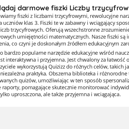
lądaj darmowe fiszki Liczby trzycyfrow
wiamy fiszki z liczbami trzycyfrowymi, rewolucyjne na
la uczniów klas 3. Fiszki te w zabawny i wciągający s
 liczb trzycyfrowych. Oferują wszechstronne zrozumien
wych umiejętności matematycznych. Nasze fiszki są int
enia, co czyni je doskonałym źródłem edukacyjnym zaró
to bardzo popularne narzędzie edukacyjne wśród nauczy
st interaktywna i przyjemna. Jest chwalony za łatwość 
zyciele wykorzystują Quizizz do różnych celów, takich 
 niezależna praktyka. Obszerna biblioteka i różnorodne
wanych quizów, umożliwiając w ten sposób spersonali
e raporty, pomagające skutecznie monitorować indywidu
 tylko uproszczona, ale także przyjemna i wciągająca.