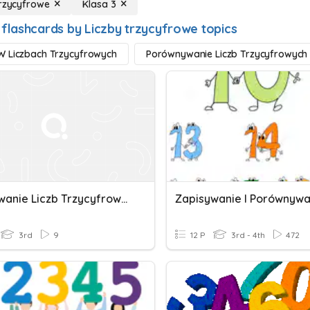
trzycyfrowe
Klasa 3
 flashcards by Liczby trzycyfrowe topics
W Liczbach Trzycyfrowych
Porównywanie Liczb Trzycyfrowych
Zapisywanie Liczb Trzycyfrowych
3rd
9
12 P
3rd - 4th
472