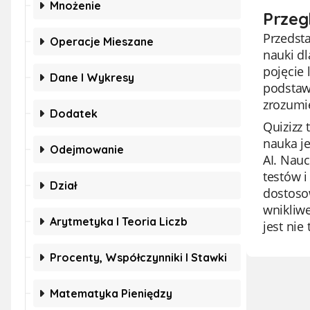
Mnożenie
Przeg
Przedsta
Operacje Mieszane
nauki d
pojęcie
Dane I Wykresy
podstawo
zrozumi
Dodatek
Quizizz 
nauka je
Odejmowanie
AI. Nauc
testów i
Dział
dostoso
wnikliw
Arytmetyka I Teoria Liczb
jest nie
Procenty, Współczynniki I Stawki
Matematyka Pieniędzy