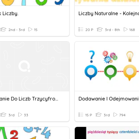
 Liczby.
2nd - 3rd
15
20 P
3rd - 8th
168
Dodawanie Do Liczb Trzycyfrowych
3rd
33
15 P
3rd
794