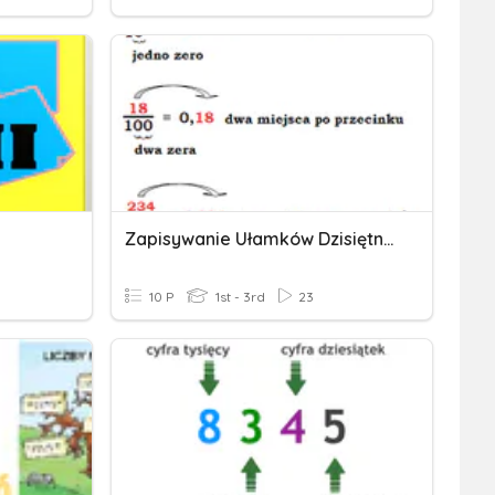
Zapisywanie Ułamków Dzisiętnych
10 P
1st - 3rd
23