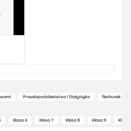
owami
Prawdopodobieństwo I Statystyka
Rachunek Różn
5
Klasa 6
Klasa 7
Klasa 8
Klasa 9
Klasa 