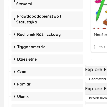
Słowami
Prawdopodobieństwo I
Statystyka
Rachunek Różniczkowy
Mnożen
Trygonometria
20 P
Dziesiętne
Explore F
Czas
Geometria
Pomiar
Explore F
Ułamki
Przedszkol