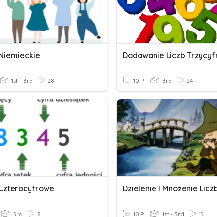
 Niemieckie
1st - 3rd
28
10 P
3rd
24
 Czterocyfrowe
Dzielenie I Mnożenie Licz
3rd
8
10 P
1st - 3rd
15