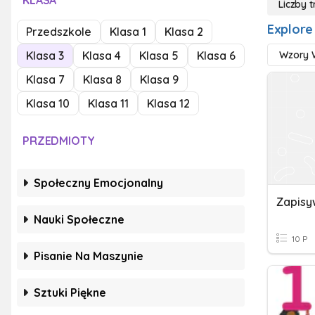
KLASA
Liczby 
Explore
Przedszkole
Klasa 1
Klasa 2
Klasa 3
Klasa 4
Klasa 5
Klasa 6
Wzory 
Klasa 7
Klasa 8
Klasa 9
Klasa 10
Klasa 11
Klasa 12
PRZEDMIOTY
Społeczny Emocjonalny
Nauki Społeczne
10 P
Pisanie Na Maszynie
Sztuki Piękne