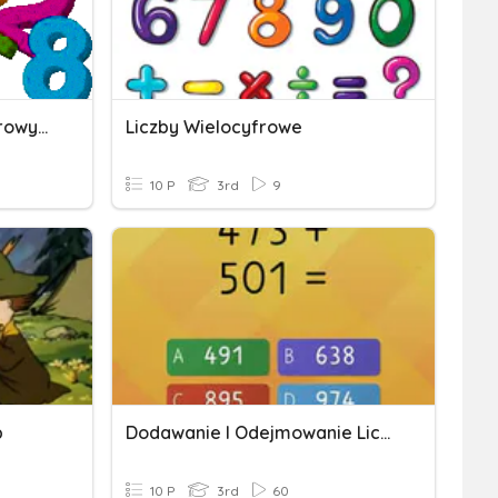
Dodawanie Liczb Trzycyfrowych.
Liczby Wielocyfrowe
10 P
3rd
9
b
Dodawanie I Odejmowanie Liczb Trzycyfrowych
10 P
3rd
60