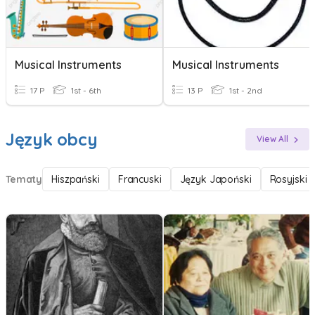
Musical Instruments
Musical Instruments
17 P
1st - 6th
13 P
1st - 2nd
Język obcy
View All
Tematy
Hiszpański
Francuski
Język Japoński
Rosyjski