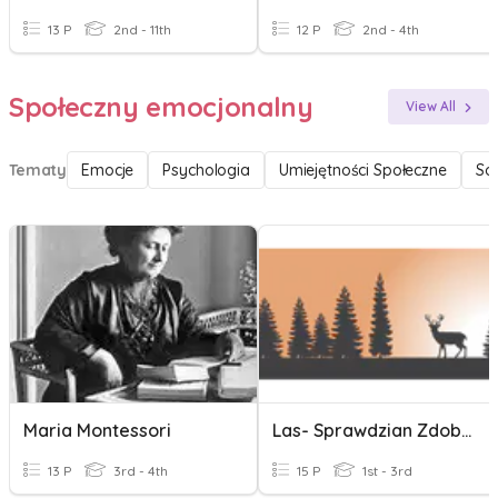
13 P
2nd - 11th
12 P
2nd - 4th
Społeczny emocjonalny
View All
Tematy
Emocje
Psychologia
Umiejętności Społeczne
So
Maria Montessori
Las- Sprawdzian Zdobytych Wiadomości I Umiejętności
13 P
3rd - 4th
15 P
1st - 3rd