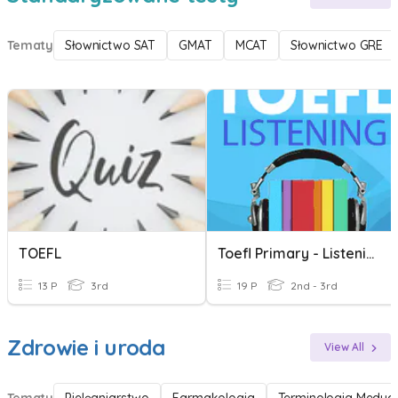
Tematy
Słownictwo SAT
GMAT
MCAT
Słownictwo GRE
TOEFL
Toefl Primary - Listening - U3L19
13 P
3rd
19 P
2nd - 3rd
Zdrowie i uroda
View All