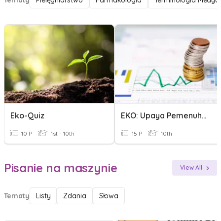
Tematy
Pielęgniarstwo
Farmakologia
Terminologia Medyc
Eko-Quiz
EKO: Upaya Pemenuhan Kebutuhan
10 P
1st - 10th
15 P
10th
Pisanie na maszynie
View All
Tematy
Listy
Zdania
Słowa