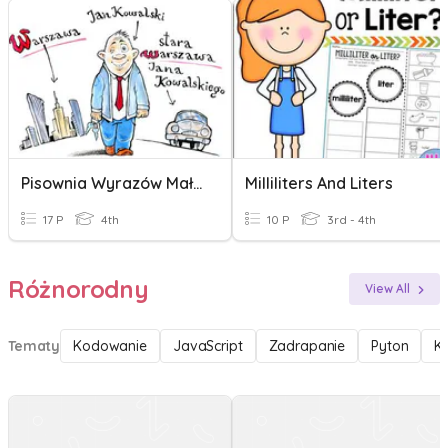
Pisownia Wyrazów Mała I Wielką Literą
Milliliters And Liters
17 P
4th
10 P
3rd - 4th
Różnorodny
View All
Tematy
Kodowanie
JavaScript
Zadrapanie
Pyton
K