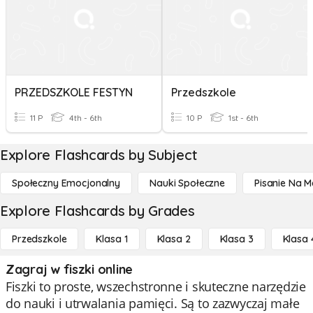
PRZEDSZKOLE FESTYN
Przedszkole
11 P
4th - 6th
10 P
1st - 6th
Explore Flashcards by Subject
Społeczny Emocjonalny
Nauki Społeczne
Pisanie Na M
Explore Flashcards by Grades
Przedszkole
Klasa 1
Klasa 2
Klasa 3
Klasa 
Zagraj w fiszki online
Fiszki to proste, wszechstronne i skuteczne narzędzie
do nauki i utrwalania pamięci. Są to zazwyczaj małe