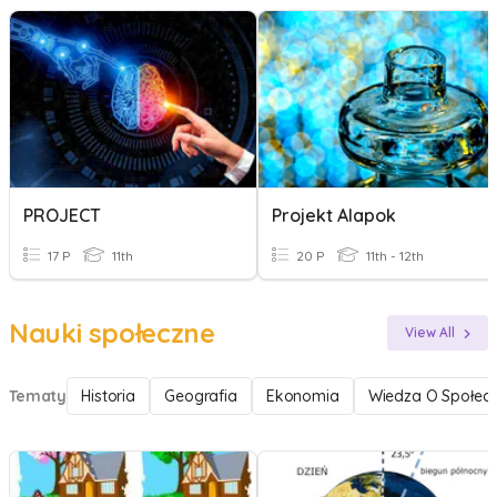
PROJECT
Projekt Alapok
17 P
11th
20 P
11th - 12th
Nauki społeczne
View All
Tematy
Historia
Geografia
Ekonomia
Wiedza O Społecz