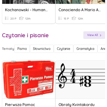
Kochanowski - Humanista
Conociendo A Mario Arakaki
20 P
12th
15 P
12th
Czytanie i pisanie
View All
Tematy
Pismo
Słownictwo
Czytanie
Gramatyka
Anal
Pierwsza Pomoc
Obraty Kvintakordu