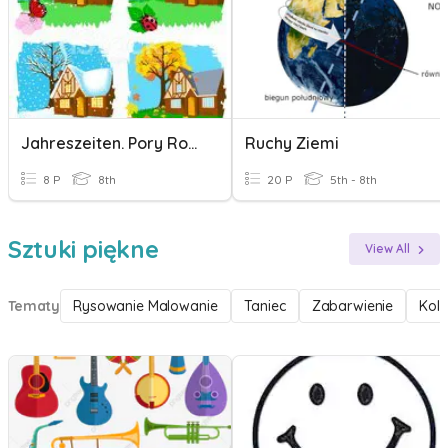
Jahreszeiten. Pory Roku
Ruchy Ziemi
8 P
8th
20 P
5th - 8th
Sztuki piękne
View All
Tematy
Rysowanie Malowanie
Taniec
Zabarwienie
Kolo