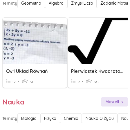
Tematy
Geometria
Algebra
Zmysł Liczb
Zadania Matem
Cw.1 Układ Równań
Pierwiastek Kwadratowy
12 P
KG
9 P
KG
Nauka
View All
Tematy
Biologia
Fizyka
Chemia
Nauka O Życiu
Nauk