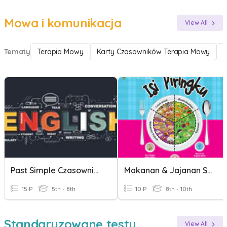
Mowa i komunikacja
View All
Tematy
Terapia Mowy
Karty Czasowników Terapia Mowy
Past Simple Czasowniki Regularne
Makanan & Jajanan Sehat
15 P
5th - 8th
10 P
8th - 10th
Standaryzowane testy
View All