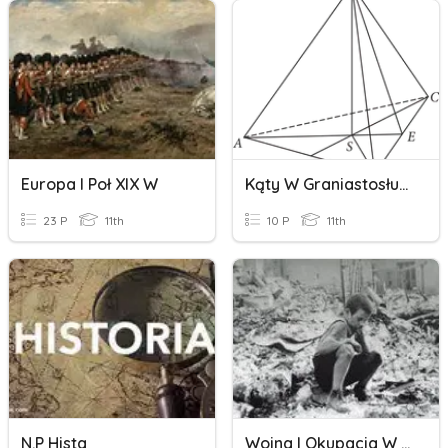
Europa I Poł XIX W
Kąty W Graniastosłupach I Ostrosłupach 2
23 P
11th
10 P
11th
N.P Hista
Wojna I Okupacja W Literaturze Polskiej