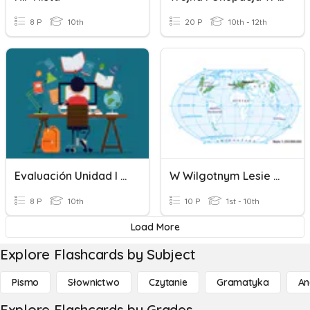
8 P
10th
20 P
10th - 12th
Evaluación Unidad I - Literatura - 4to
W Wilgotnym Lesie Równikowym I W Lesie Strefy Umiarkowanej
8 P
10th
10 P
1st - 10th
Load More
Explore Flashcards by Subject
Pismo
Słownictwo
Czytanie
Gramatyka
An
Explore Flashcards by Grades