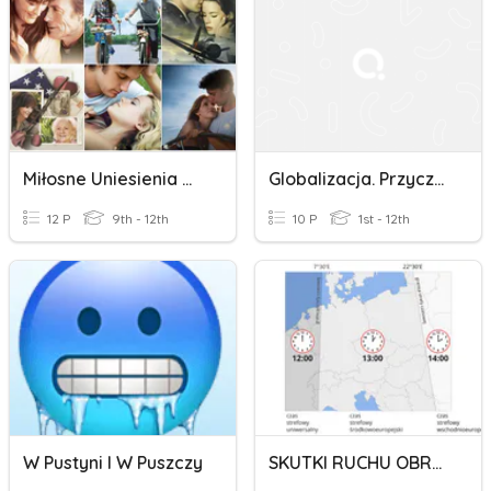
Miłosne Uniesienia W Filmie I Literaturze
Globalizacja. Przyczyny I Skutki
12 P
9th - 12th
10 P
1st - 12th
W Pustyni I W Puszczy
SKUTKI RUCHU OBROTOWEGO I OBIEGOWEGO