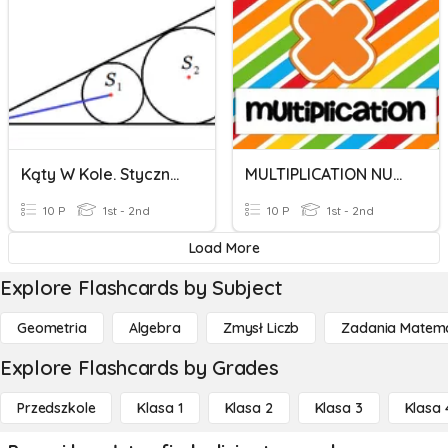
Kąty W Kole. Styczna I Sieczna
MULTIPLICATION NUMBER LINE
10 P
1st - 2nd
10 P
1st - 2nd
Load More
Explore Flashcards by Subject
Geometria
Algebra
Zmysł Liczb
Zadania Matema
Explore Flashcards by Grades
Przedszkole
Klasa 1
Klasa 2
Klasa 3
Klasa 