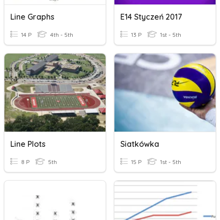
Line Graphs
E14 Styczeń 2017
14 P
4th - 5th
13 P
1st - 5th
Line Plots
Siatkówka
8 P
5th
15 P
1st - 5th