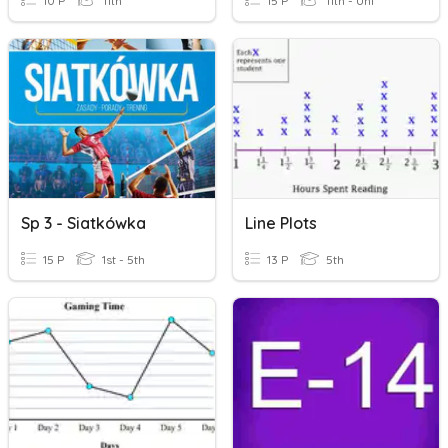
10 P
11th
15 P
11th - Uni
Sp 3 - Siatkówka
Line Plots
15 P
1st - 5th
13 P
5th