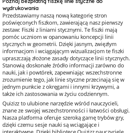
Poznaj bezpłatną fiszkę linie styczne do
wydrukowania
Przedstawiamy naszą nową kategorię stron
poświęconych fiszkom, zawierającą nasz pierwszy
zestaw: Fiszki z liniami stycznymi. Te fiszki mają
pomóc uczniom w opanowaniu koncepcji linii
stycznych w geometrii. Dzięki jasnym, zwięzłym
informacjom i wciągającym wizualizacjom te fiszki
upraszczają złożone zasady dotyczące linii stycznych.
Stanowią doskonałe źródło informacji zarówno do
nauki, jak i powtórek, zapewniając wszechstronne
zrozumienie tego, jak linie styczne przecinają się w
jednym punkcie z okręgami i innymi krzywymi, a
także ich zastosowania w życiu codziennym.
Quizizz to ulubione narzędzie wśród nauczycieli,
znane ze swojej wszechstronności i łatwości obsługi.
Nasza platforma oferuje szeroką gamę trybów gry,
dzięki czemu sesje nauki są wciągające i
interaktywne. Dzięki bibliotece Quizizz nauczyciele