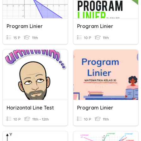
Program Linier
Program Linier
15 P
11th
10 P
11th
Horizontal Line Test
Program Linier
10 P
11th - 12th
10 P
11th