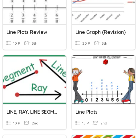
Line Plots Review
Line Graph (Revision)
10 P
5th
20 P
5th
LINE, RAY, LINE SEGMENT
Line Plots
10 P
2nd
15 P
2nd