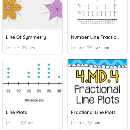
Line Of Symmetry
Number Line Fractions
18 P
4th
10 P
3rd - 4th
Line Plots
Fractional Line Plots
8 P
4th
10 P
4th