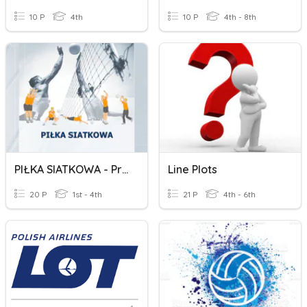
10 P
4th
10 P
4th - 8th
PIŁKA SIATKOWA - Przepisy Gry
Line Plots
20 P
1st - 4th
21 P
4th - 6th