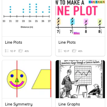
Line Plots
Line Plots
10 P
4th
10 P
4th
Line Symmetry
Line Graphs