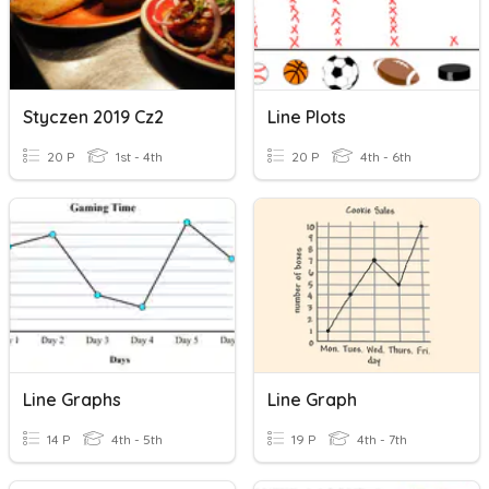
Styczen 2019 Cz2
Line Plots
20 P
1st - 4th
20 P
4th - 6th
Line Graphs
Line Graph
14 P
4th - 5th
19 P
4th - 7th