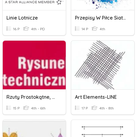
Linie Lotnicze
Przepisy W Piłce Siatkowej
16 P
4th - PD
14 P
4th
Rzuty Prostokątne, Wymiarowanie
Art Elements-LINE
15 P
4th - 6th
17 P
4th - 8th