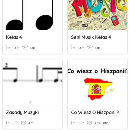
Kelas 4
Seni Musik Kelas 4
10 P
4th
10 P
4th
Zasady Muzyki
Co Wiesz O Hiszpanii?
8 P
4th
18 P
4th - 8th