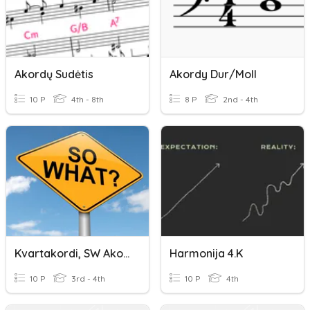
Akordų Sudėtis
Akordy Dur/moll
10 P
4th - 8th
8 P
2nd - 4th
Kvartakordi, SW Akordi, Pamazinātā Skaņkārta.
Harmonija 4.k
10 P
3rd - 4th
10 P
4th