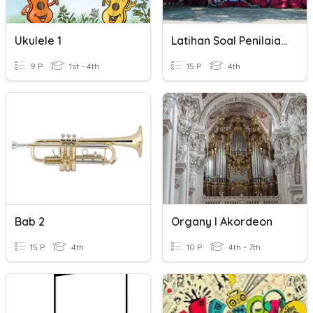
Ukulele 1
Latihan Soal Penilaian Akhir Semester 1 Kelas 4
9 P
1st - 4th
15 P
4th
Bab 2
Organy I Akordeon
15 P
4th
10 P
4th - 7th