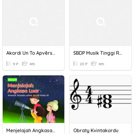
Akordi Un To Apvērsumi
SBDP Musik Tinggi Rendah Nada Dan Akord K4SC
9 P
4th
20 P
4th
Menjelajah Angkasa Luar
Obraty Kvintakordu