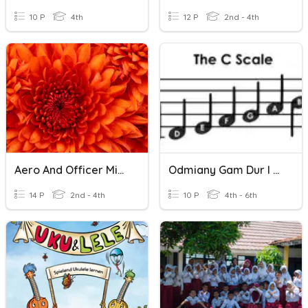
10 P
4th
12 P
2nd - 4th
Aero And Officer Mike Spelling
Odmiany Gam Dur I Moll
14 P
2nd - 4th
10 P
4th - 6th