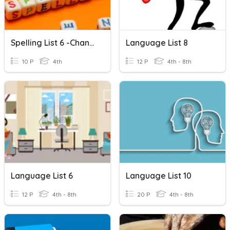
Spelling List 6 -change F To V
Language List 8
10 P
4th
12 P
4th - 8th
Language List 6
Language List 10
12 P
4th - 8th
20 P
4th - 8th