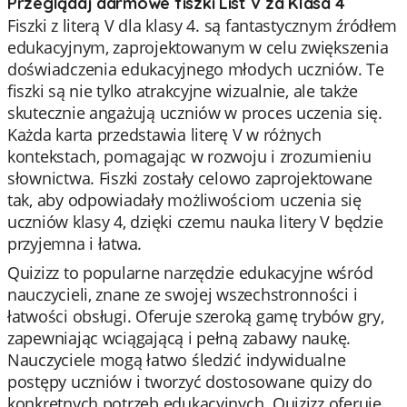
Przeglądaj darmowe fiszki List V za Klasa 4
Fiszki z literą V dla klasy 4. są fantastycznym źródłem
edukacyjnym, zaprojektowanym w celu zwiększenia
doświadczenia edukacyjnego młodych uczniów. Te
fiszki są nie tylko atrakcyjne wizualnie, ale także
skutecznie angażują uczniów w proces uczenia się.
Każda karta przedstawia literę V w różnych
kontekstach, pomagając w rozwoju i zrozumieniu
słownictwa. Fiszki zostały celowo zaprojektowane
tak, aby odpowiadały możliwościom uczenia się
uczniów klasy 4, dzięki czemu nauka litery V będzie
przyjemna i łatwa.
Quizizz to popularne narzędzie edukacyjne wśród
nauczycieli, znane ze swojej wszechstronności i
łatwości obsługi. Oferuje szeroką gamę trybów gry,
zapewniając wciągającą i pełną zabawy naukę.
Nauczyciele mogą łatwo śledzić indywidualne
postępy uczniów i tworzyć dostosowane quizy do
konkretnych potrzeb edukacyjnych. Quizizz oferuje