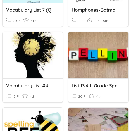
Vocabulary List 7 (Quiz)
Homphones-Batman List
20 P
4th
11 P
4th - 5th
Vocabulary List #4
List 13 4th Grade Spelling
15 P
4th
20 P
4th