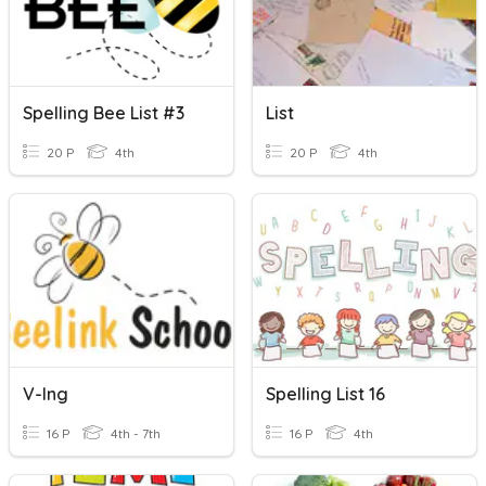
Spelling Bee List #3
List
20 P
4th
20 P
4th
V-Ing
Spelling List 16
16 P
4th - 7th
16 P
4th