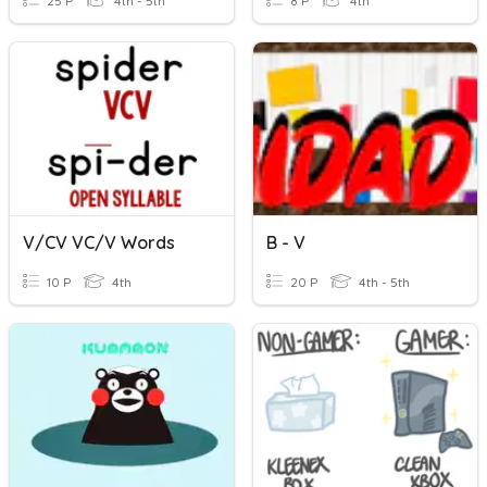
25 P
4th - 5th
8 P
4th
V/CV VC/V Words
B - V
10 P
4th
20 P
4th - 5th