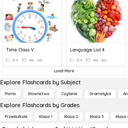
Time Class V
Language List 4
15 P
4th - 5th
12 P
4th - 8th
Load More
Explore Flashcards by Subject
Pismo
Słownictwo
Czytanie
Gramatyka
An
Explore Flashcards by Grades
Przedszkole
Klasa 1
Klasa 2
Klasa 3
Klasa 