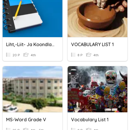
Liht,-Liit- Ja Koondlause
VOCABULARY LIST 1
20 P
4th
8 P
4th
MS-Word Grade V
Vocabulary List 1