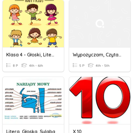
Klasa 4 - Głoski, Litery, Sylaby
Wypożyczam, Czytam, Wiem - Litera Z
8 P
4th - 6th
5 P
4th - 5th
Litera, Głoska, Sylaba
X 10