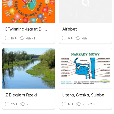
ETwinning-İşaret Dili Alfabesi
Alfabet
10 P
4th - 9th
9 P
4th
Z Biegiem Rzeki
Litera, Głoska, Sylaba
20 P
4th
14 P
4th - 7th