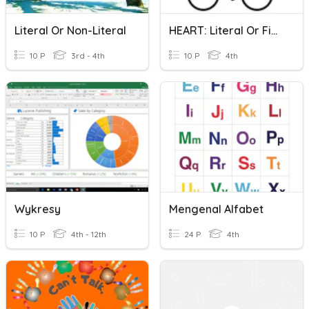
Literal Or Non-Literal
HEART: Literal Or Figurative
10 P
3rd - 4th
10 P
4th
Wykresy
Mengenal Alfabet
10 P
4th - 12th
24 P
4th