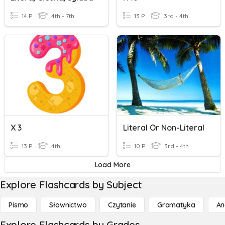
14 P
4th - 7th
13 P
3rd - 4th
X 3
Literal Or Non-Literal
13 P
4th
10 P
3rd - 4th
Load More
Explore Flashcards by Subject
Pismo
Słownictwo
Czytanie
Gramatyka
An
Explore Flashcards by Grades