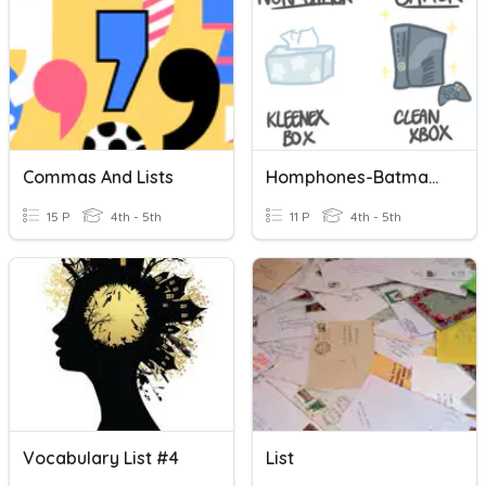
Commas And Lists
Homphones-Batman List
15 P
4th - 5th
11 P
4th - 5th
Vocabulary List #4
List